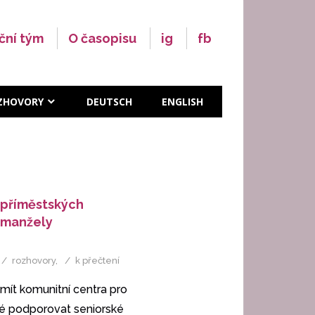
ční tým
O časopisu
ig
fb
ZHOVORY
DEUTSCH
ENGLISH
 příměstských
s manžely
rozhovory
,
k přečtení
ít komunitní centra pro
té podporovat seniorské