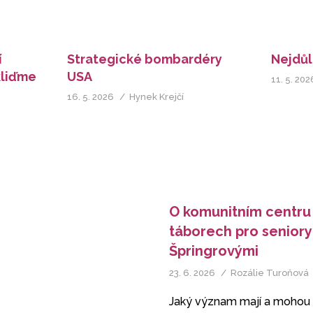
í
Strategické bombardéry
Nejdůle
kliďme
USA
11. 5. 202
16. 5. 2026
Hynek Krejčí
O komunitním centru
táborech pro seniory
Špringrovými
23. 6. 2026
Rozálie Turoňová
Jaký význam mají a mohou m