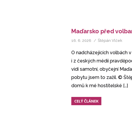
Maďarsko před volba
16. 6. 2026
Štěpán Vlček
O nadcházejících volbách v
i z českých médií pravděpod
vidí samotní, obyčejní Maďa
pobytu jsem to zažil. © Ště
domů k mé hostitelské
[…]
CELÝ ČLÁNEK