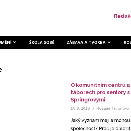
Redak
UMĚNÍ
ŠKOLA SOBĚ
ZÁBAVA A TVORBA
RO
e
O komunitním centru a
táborech pro seniory 
Špringrovými
23. 6. 2026
Rozálie Turoňová
Jaký význam mají a mohou m
společnost? Proč je důleži