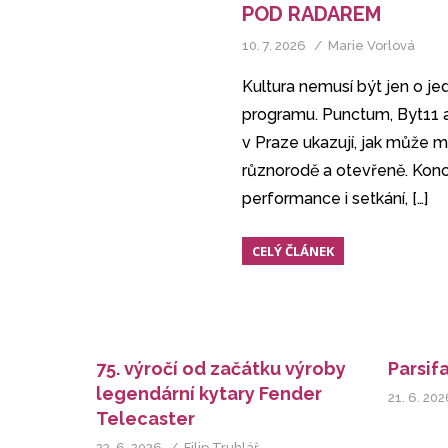
POD RADAREM
10. 7. 2026
Marie Vorlová
Kultura nemusí být jen o j
programu. Punctum, Byt11 a 
v Praze ukazují, jak může mí
různorodě a otevřeně. Konc
performance i setkání,
[…]
CELÝ ČLÁNEK
75. výročí od začátku výroby
Parsifa
legendární kytary Fender
21. 6. 202
Telecaster
23. 6. 2026
Filip Truhlář