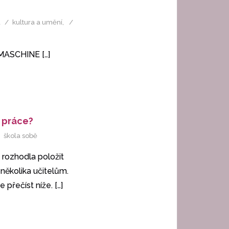
á
kultura a umění
,
R MASCHINE
[…]
 práce?
škola sobě
 rozhodla položit
několika učitelům.
 přečíst níže.
[…]