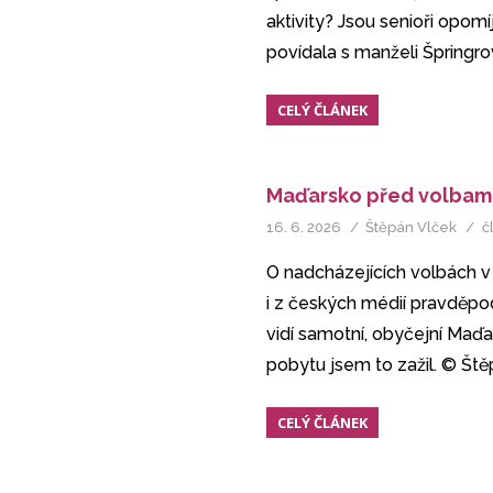
aktivity? Jsou senioři opom
povídala s manželi Špringr
CELÝ ČLÁNEK
Maďarsko před volbam
16. 6. 2026
Štěpán Vlček
č
O nadcházejících volbách v
i z českých médií pravděpod
vidí samotní, obyčejní Maďa
pobytu jsem to zažil. © Št
CELÝ ČLÁNEK