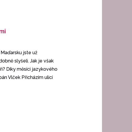
mi
 Maďarsku jste už
obně slyšeli. Jak je však
ři? Díky měsíci jazykového
pán Vlček Přicházím ulicí