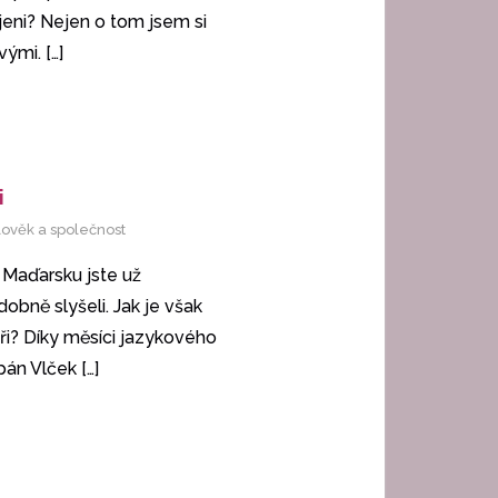
íjeni? Nejen o tom jsem si
ovými.
[…]
i
lověk a společnost
 Maďarsku jste už
obně slyšeli. Jak je však
ři? Díky měsíci jazykového
ěpán Vlček
[…]