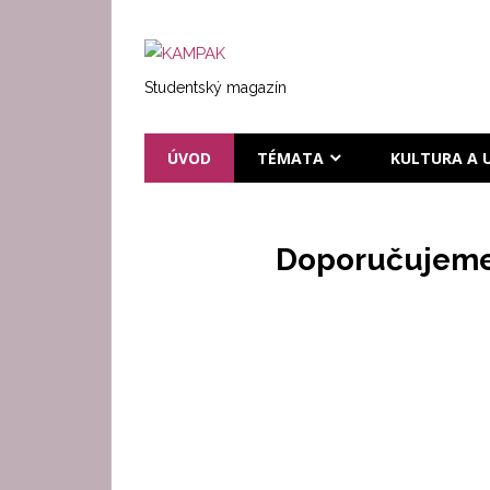
Přeskočit
na
KAMPAK
text
Studentský magazín
ÚVOD
TÉMATA
KULTURA A 
Doporučujem