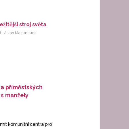
žitější stroj světa
6
Jan Mazenauer
 a příměstských
 s manžely
ít komunitní centra pro