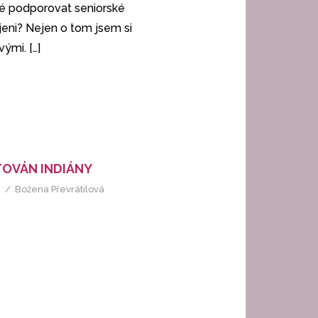
té podporovat seniorské
íjeni? Nejen o tom jsem si
ovými.
[…]
OVÁN INDIÁNY
Božena Převrátilová