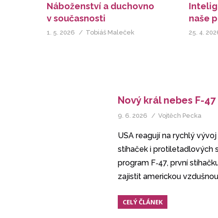
Náboženství a duchovno
Inteli
v současnosti
naše p
1. 5. 2026
Tobiáš Maleček
25. 4. 202
Nový král nebes F-47
9. 6. 2026
Vojtěch Pecka
USA reagují na rychlý vývoj
stíhaček i protiletadlových
program F‑47, první stíhač
zajistit americkou vzdušno
CELÝ ČLÁNEK