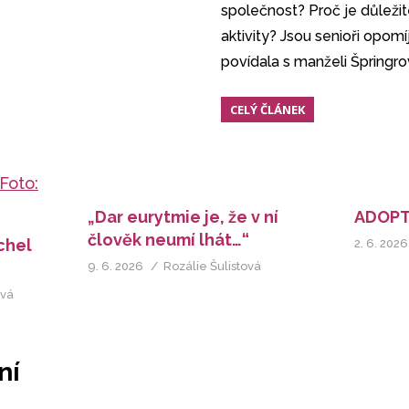
společnost? Proč je důleži
aktivity? Jsou senioři opom
povídala s manželi Špringr
CELÝ ČLÁNEK
„Dar eurytmie je, že v ní
ADOPT
člověk neumí lhát…“
chel
2. 6. 2026
9. 6. 2026
Rozálie Šulistová
ová
ní