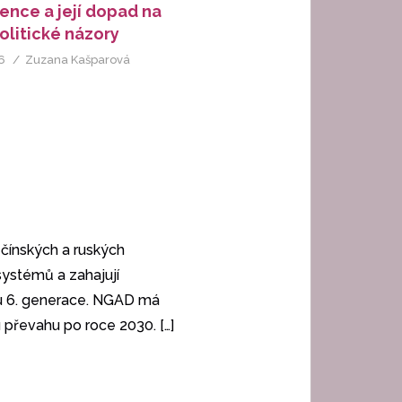
gence a její dopad na
olitické názory
6
Zuzana Kašparová
 čínských a ruských
 systémů a zahajují
ku 6. generace. NGAD má
u převahu po roce 2030.
[…]