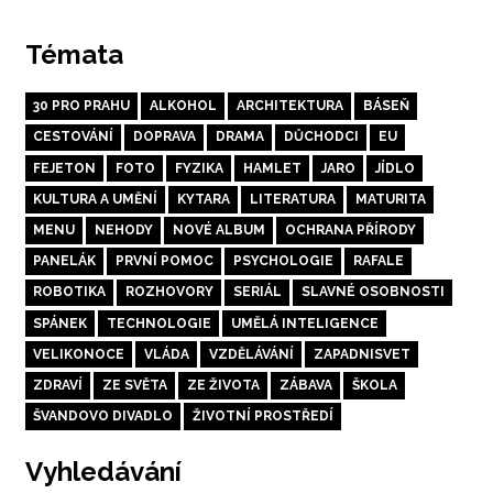
Témata
30 PRO PRAHU
ALKOHOL
ARCHITEKTURA
BÁSEŇ
CESTOVÁNÍ
DOPRAVA
DRAMA
DŮCHODCI
EU
FEJETON
FOTO
FYZIKA
HAMLET
JARO
JÍDLO
KULTURA A UMĚNÍ
KYTARA
LITERATURA
MATURITA
MENU
NEHODY
NOVÉ ALBUM
OCHRANA PŘÍRODY
PANELÁK
PRVNÍ POMOC
PSYCHOLOGIE
RAFALE
ROBOTIKA
ROZHOVORY
SERIÁL
SLAVNÉ OSOBNOSTI
SPÁNEK
TECHNOLOGIE
UMĚLÁ INTELIGENCE
VELIKONOCE
VLÁDA
VZDĚLÁVÁNÍ
ZAPADNISVET
ZDRAVÍ
ZE SVĚTA
ZE ŽIVOTA
ZÁBAVA
ŠKOLA
ŠVANDOVO DIVADLO
ŽIVOTNÍ PROSTŘEDÍ
Vyhledávání