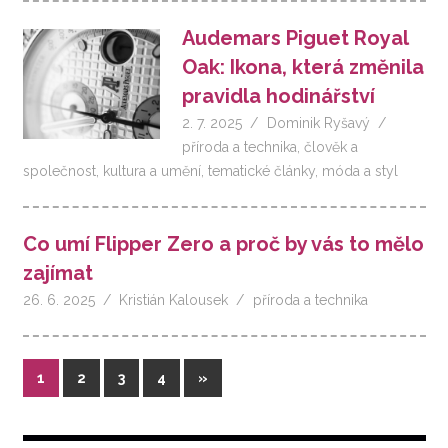
Audemars Piguet Royal
Oak: Ikona, která změnila
pravidla hodinářství
2. 7. 2025
Dominik Ryšavý
příroda a technika
,
člověk a
společnost
,
kultura a umění
,
tematické články
,
móda a styl
Co umí Flipper Zero a proč by vás to mělo
zajímat
26. 6. 2025
Kristián Kalousek
příroda a technika
Stránkování
Další
1
2
3
4
»
příspěvky
příspěvků