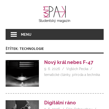
Přeskočit
KAMPAK
na
text
Studentský magazín
MENU
ŠTÍTEK:
TECHNOLOGIE
Nový král nebes F-47
9. 6. 2026
Vojtěch Pecka
tematické články
,
příroda a technika
Digitální ráno