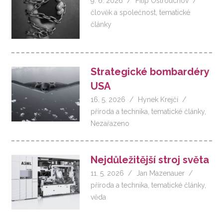
9. 6. 2026
Filip Ostrouchov
člověk a společnost
,
tematické
články
Strategické bombardéry
USA
16. 5. 2026
Hynek Krejčí
příroda a technika
,
tematické články
,
Nezařazeno
Nejdůležitější stroj světa
11. 5. 2026
Jan Mazenauer
příroda a technika
,
tematické články
,
věda