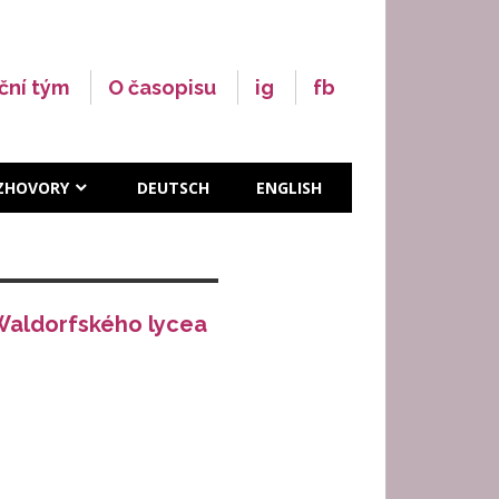
ční tým
O časopisu
ig
fb
ZHOVORY
DEUTSCH
ENGLISH
Waldorfského lycea