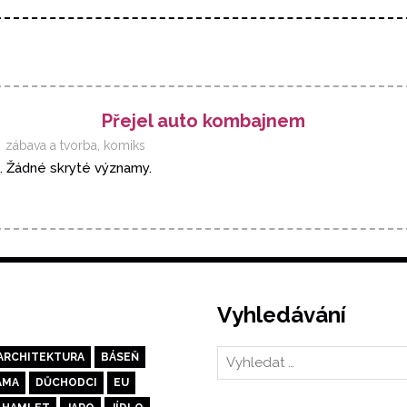
Přejel auto kombajnem
zábava a tvorba
,
komiks
. Žádné skryté významy.
Vyhledávání
ARCHITEKTURA
BÁSEŇ
AMA
DŮCHODCI
EU