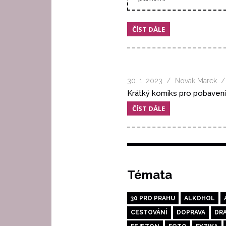
ČÍST DÁLE
30. 1. 2023
Novák Marek
Krátký komiks pro pobavení
ČÍST DÁLE
Témata
30 PRO PRAHU
ALKOHOL
CESTOVÁNÍ
DOPRAVA
DR