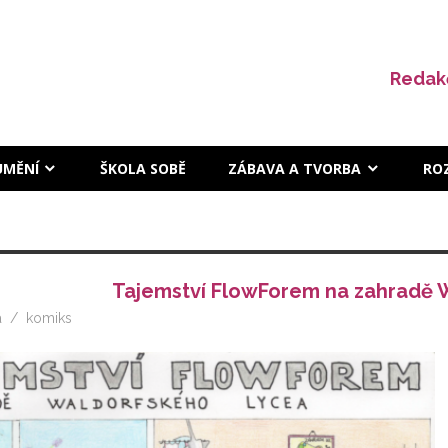
Redak
UMĚNÍ
ŠKOLA SOBĚ
ZÁBAVA A TVORBA
RO
Tajemství FlowForem na zahradě 
á
komiks