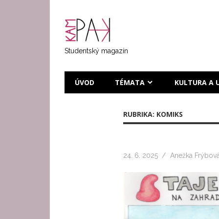
Přeskočit
na
KAMPAK
text
Studentský magazín
ÚVOD
TÉMATA
KULTURA A 
RUBRIKA:
KOMIKS
24. 6. 2025
Anežka Frýbov