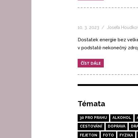
10. 3. 2023
Josefa Houdko
Dostatek energie bez velkéh
v podstatě nekonečný zdroj 
ČÍST DÁLE
Témata
30 PRO PRAHU
ALKOHOL
CESTOVÁNÍ
DOPRAVA
DR
FEJETON
FOTO
FYZIKA