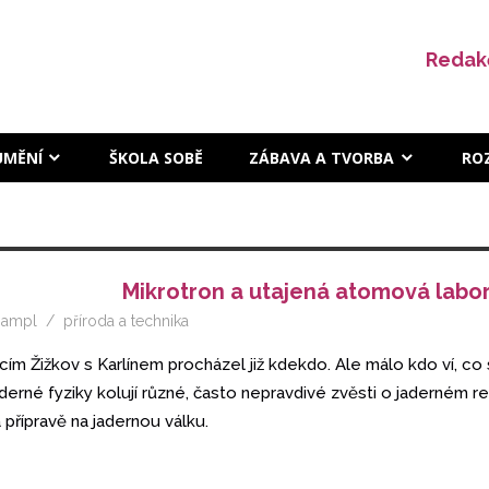
Redak
UMĚNÍ
ŠKOLA SOBĚ
ZÁBAVA A TVORBA
RO
Mikrotron a utajená atomová labor
hampl
příroda a technika
ím Žižkov s Karlínem procházel již kdekdo. Ale málo kdo ví, co
derné fyziky kolují různé, často nepravdivé zvěsti o jaderném re
 přípravě na jadernou válku.