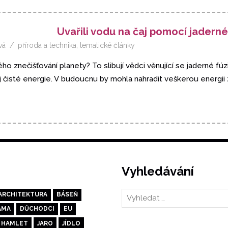
Uvařili vodu na čaj pomocí jaderné
vá
příroda a technika
,
tematické články
o znečišťování planety? To slibují vědci věnující se jaderné fúz
čisté energie. V budoucnu by mohla nahradit veškerou energii z 
Vyhledávání
ARCHITEKTURA
BÁSEŇ
AMA
DŮCHODCI
EU
HAMLET
JARO
JÍDLO