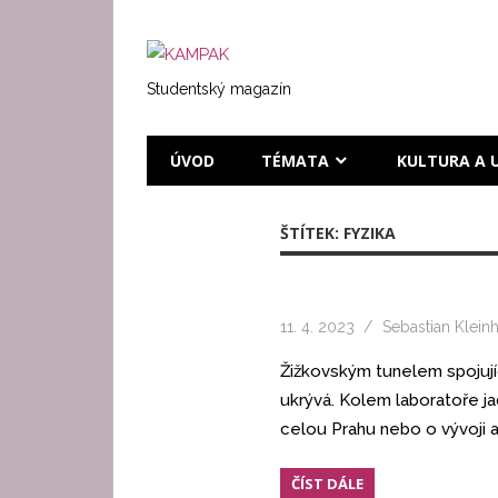
Přeskočit
na
KAMPAK
text
Studentský magazín
ÚVOD
TÉMATA
KULTURA A 
ŠTÍTEK:
FYZIKA
11. 4. 2023
Sebastian Klein
Žižkovským tunelem spojujíc
ukrývá. Kolem laboratoře ja
celou Prahu nebo o vývoji a
ČÍST DÁLE