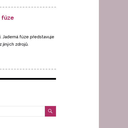
 fúze
i. Jaderná fúze představuje
jiných zdrojů.