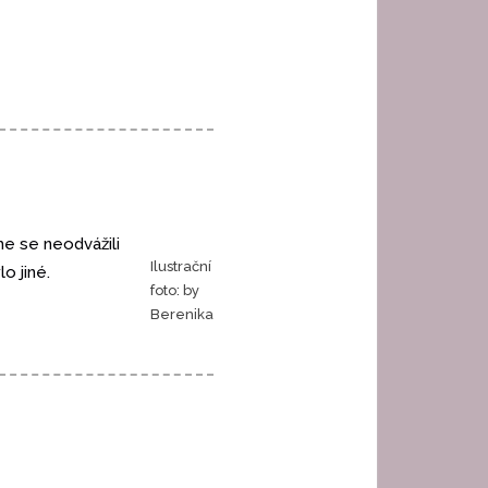
e se neodvážili
Ilustrační
o jiné.
foto: by
Berenika