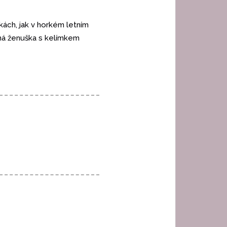
kách, jak v horkém letním
ená ženuška s kelímkem