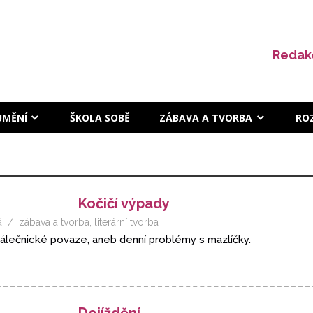
Redak
UMĚNÍ
ŠKOLA SOBĚ
ZÁBAVA A TVORBA
RO
Kočičí výpady
á
zábava a tvorba
,
literární tvorba
 válečnické povaze, aneb denní problémy s mazlíčky.
Dojíždění