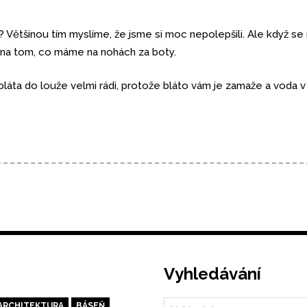
? Většinou tím myslíme, že jsme si moc nepolepšili. Ale když se 
í na tom, co máme na nohách za boty.
z bláta do louže velmi rádi, protože bláto vám je zamaže a voda v l
Vyhledávání
ARCHITEKTURA
BÁSEŇ