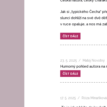
Česká nátura, český charakt
Jak si „typického Čecha“ př
slunci dohlíží na své dvě 
v ruce opaluje, a nos má z
ČÍST DÁLE
23. 5. 2025
Matěj Novotný
Humorný pohled autora na 
ČÍST DÁLE
17. 5. 2025
Róza Minaříková