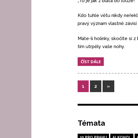
„To je jak z bláta do louže!“
Kdo tuhle větu nikdy neřekl
pravý význam vlastně závis
Máte-li holinky, skočíte si 
tím utrpěly vaše nohy.
ČÍST DÁLE
Stránkování
Další
1
2
»
příspěvky
příspěvků
Témata
30 PRO PRAHU
ALKOHOL