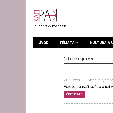
Přeskočit
na
KAMPAK
text
Studentský magazín
ÚVOD
TÉMATA
KULTURA A 
ŠTÍTEK:
FEJETON
21. 6. 2026
Marie Putyerov
Fejeton o naší kočce a její
ČÍST DÁLE