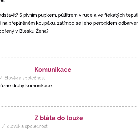
er.
edstavit? S pivním pupkem, půllitrem v ruce a ve flekatých teplá
děti na přeplněném koupáku, zatímco se jeho peroxidem odbarv
abořený v Blesku Žena?
Komunikace
člověk a společnost
různé druhy komunikace.
Z bláta do louže
člověk a společnost