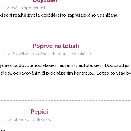
člověk a společnost
šední realitě života dojíždějícího zápřažáckého vesničana.
Poprvé na letišti
ská
člověk a společnost
,
humoristické okénko
 vydává na dovolenou vlakem, autem či autobusem. Doposud jsm
 odlety, odbavováním či procházením kontrolou. Letos to však byl
Pepíci
rská
člověk a společnost