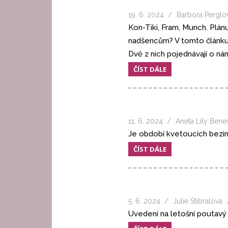
19. 6. 2024
Barbora Perglo
Kon-Tiki, Fram, Munch. Plán
nadšencům? V tomto článku zí
Dvě z nich pojednávají o ná
ČÍST DÁLE
11. 6. 2024
Aneta Lily Bene
Je období kvetoucích bezine
ČÍST DÁLE
5. 6. 2024
Julie Stibralová
Uvedení na letošní poutavý 