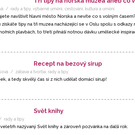
Tři tipy na norská muzea aneb co v
vá
rady a tipy
,
výtvarné umění
,
cestování
,
kultura a umění
ujete navštívit hlavní město Norska a nevíte co s volným časem
skáte tipy na tři muzea nacházející se v Oslu spolu s odkazy na j
mořních plavbách, to třetí přináší notnou dávku umělecké inspira
Recept na bezový sirup
šová
zábava a tvorba
,
rady a tipy
k, a tedy skvělý čas si z nich udělat domácí sirup!
Svět knihy
rady a tipy
veletrh nazývaný Svět knihy a zároveň pozvánka na další rok.