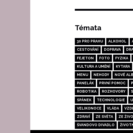
příspěvků
Témata
30 PRO PRAHU
ALKOHOL
CESTOVÁNÍ
DOPRAVA
DR
FEJETON
FOTO
FYZIKA
KULTURA A UMĚNÍ
KYTARA
MENU
NEHODY
NOVÉ AL
PANELÁK
PRVNÍ POMOC
ROBOTIKA
ROZHOVORY
SPÁNEK
TECHNOLOGIE
U
VELIKONOCE
VLÁDA
VZD
ZDRAVÍ
ZE SVĚTA
ZE ŽIV
ŠVANDOVO DIVADLO
ŽIVOT