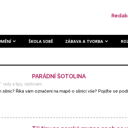
Redak
UMĚNÍ
ŠKOLA SOBĚ
ZÁBAVA A TVORBA
RO
PARÁDNÍ ŠOTOLINA
rady a tipy
,
cestování
h silnic? Říká vám označení na mapě o silnici vše? Pojďte se pod