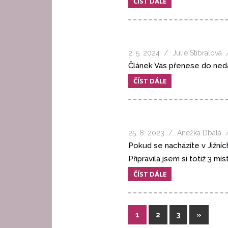
ČÍST DÁLE
2. 5. 2024
Julie Stibralová
Článek Vás přenese do ned
ČÍST DÁLE
25. 8. 2023
Anežka Dbalá
Pokud se nacházíte v Jižníc
Připravila jsem si totiž 3 mís
ČÍST DÁLE
Stránkování
Další
1
2
3
»
příspěvk