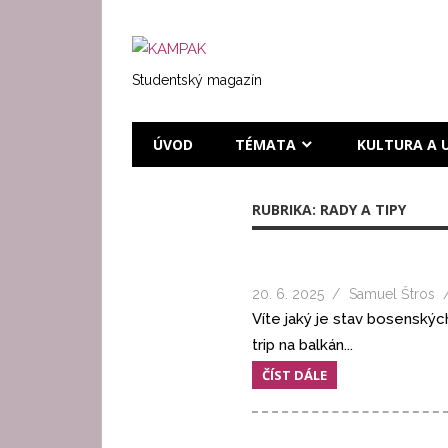
Přeskočit
na
KAMPAK
text
Studentský magazín
ÚVOD
TÉMATA
KULTURA A 
RUBRIKA:
RADY A TIPY
20. 6. 2025
Samuel Štros
Víte jaký je stav bosenskýc
trip na balkán...
ČÍST DÁLE