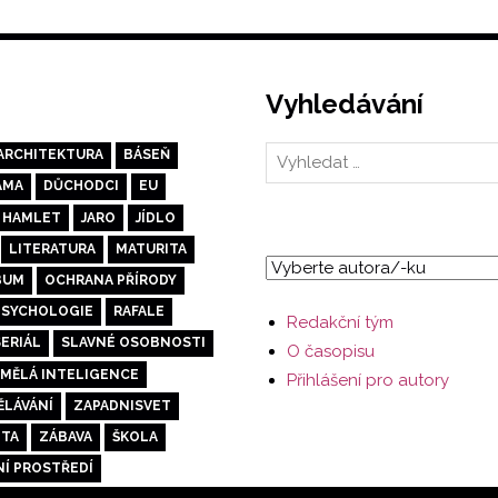
Vyhledávání
ARCHITEKTURA
BÁSEŇ
AMA
DŮCHODCI
EU
HAMLET
JARO
JÍDLO
LITERATURA
MATURITA
BUM
OCHRANA PŘÍRODY
PSYCHOLOGIE
RAFALE
Redakční tým
SERIÁL
SLAVNÉ OSOBNOSTI
O časopisu
MĚLÁ INTELIGENCE
Přihlášení pro autory
ĚLÁVÁNÍ
ZAPADNISVET
OTA
ZÁBAVA
ŠKOLA
NÍ PROSTŘEDÍ