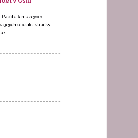
idět v Oslu
? Patříte k muzejním
ejich oficiální stránky.
ce.