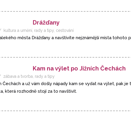
Drážďany
kultura a umění
,
rady a tipy
,
cestování
alekého města Drážďany a navštívíte nejznámější místa tohoto
Kam na výlet po Jižních Čechách
zábava a tvorba
,
rady a tipy
h Čechách a už vám došly nápady kam se vydat na výlet, pak je 
ta, která rozhodně stojí za to navštívit.
y