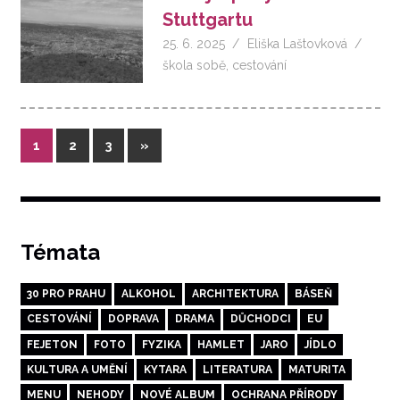
Stuttgartu
25. 6. 2025
Eliška Laštovková
škola sobě
,
cestování
Stránkování
Další
1
2
3
»
příspěvky
příspěvků
Témata
30 PRO PRAHU
ALKOHOL
ARCHITEKTURA
BÁSEŇ
CESTOVÁNÍ
DOPRAVA
DRAMA
DŮCHODCI
EU
FEJETON
FOTO
FYZIKA
HAMLET
JARO
JÍDLO
KULTURA A UMĚNÍ
KYTARA
LITERATURA
MATURITA
MENU
NEHODY
NOVÉ ALBUM
OCHRANA PŘÍRODY