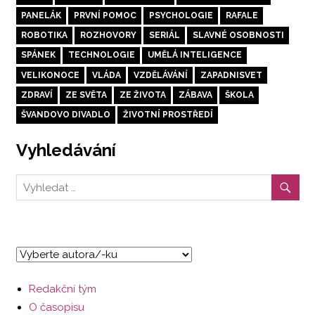
PANELÁK
PRVNÍ POMOC
PSYCHOLOGIE
RAFALE
ROBOTIKA
ROZHOVORY
SERIÁL
SLAVNÉ OSOBNOSTI
SPÁNEK
TECHNOLOGIE
UMĚLÁ INTELIGENCE
VELIKONOCE
VLÁDA
VZDĚLÁVÁNÍ
ZAPADNISVET
ZDRAVÍ
ZE SVĚTA
ZE ŽIVOTA
ZÁBAVA
ŠKOLA
ŠVANDOVO DIVADLO
ŽIVOTNÍ PROSTŘEDÍ
Vyhledávání
Redakční tým
O časopisu