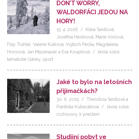
DON’T WORRY,
WALDORFÁCI JEDOU NA
HORY!
15. 4. 2026
Klára Seidlová
,
Josefína Havlínová
,
Marie Vorlová
,
Filip Truhlář
,
Valerie Kuklová
,
Vojtěch Pecka
,
Magdalena
Honsová
,
Jan Mazenauer
a
Eva Koupilová
škola sobě
,
tematické články
,
sport
Jaké to bylo na letošních
přijímačkách?
30. 6. 2025
Theodora Seidlová
a
Františka Kubačáková
škola sobě
,
rozhovory
,
k přečtení
Studijní pobyt ve