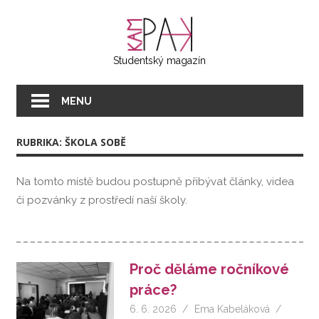
Přeskočit
KAMPAK
na
text
Studentský magazín
MENU
RUBRIKA:
ŠKOLA SOBĚ
Na tomto místě budou postupně přibývat články, videa
či pozvánky z prostředí naší školy.
Proč děláme ročníkové
práce?
6. 6. 2026
Ema Kabeláková