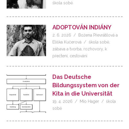
škola sobě
ADOPTOVÁN INDIÁNY
2. 6. 2026
Božena Převrátilová
a
Eliška Kučerová
škola sobě
,
zábava a tvorba
,
rozhovory
,
k
přečtení
,
cestování
Das Deutsche
Bildungssystem von der
Kita in die Universität
19. 4. 2026
Mio Hager
škola
sobě