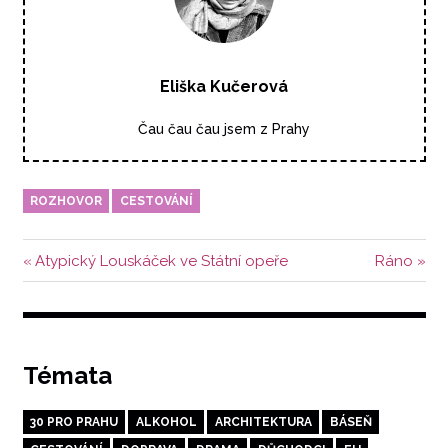
Eliška Kučerová
Čau čau čau jsem z Prahy
ROZHOVOR
CESTOVÁNÍ
Navigace
Předchozí
Další
Atypický Louskáček ve Státní opeře
Ráno
příspěvek:
příspěvek:
pro
příspěvek
Témata
30 PRO PRAHU
ALKOHOL
ARCHITEKTURA
BÁSEŇ