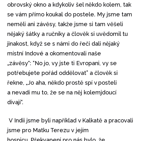
obrovský okno a kdykoliv šel někdo kolem, tak
se vám přímo koukal do postele. My jsme tam
neměli ani závěsy, takže jsme si tam věšeli
nějaký šátky a ručníky a člověk si uvědomil tu
jinakost, když se s námi do řeči dali nějaký
místní Indové a okomentovali naše
„závěsy“: “No jo, vy jste ti Evropani, vy se
potřebujete pořád oddělovat” a člověk si
řekne, „Jo aha, někdo prostě spí v posteli
a nevadí mu to, že se na něj kolemjdoucí
dívají“.
V Indii jsme byli například v Kalkatě a pracovali
jsme pro Matku Terezu v jejím
hospicu. Překvapení pro nás bylo, že