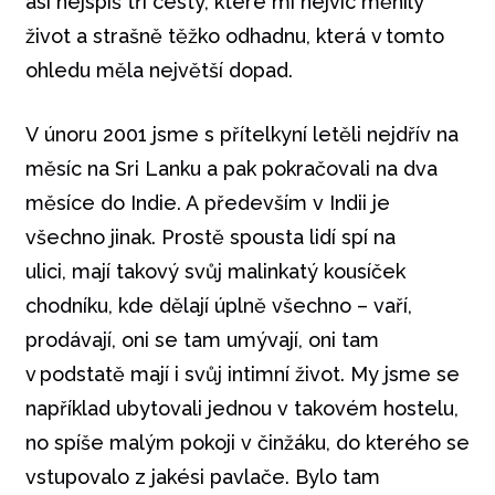
asi nejspíš tři cesty, které mi nejvíc měnily
život a strašně těžko odhadnu, která v tomto
ohledu měla největší dopad.
V únoru 2001 jsme s přítelkyní letěli nejdřív na
měsíc na Sri Lanku a pak pokračovali na dva
měsíce do Indie. A především v Indii je
všechno jinak. Prostě spousta lidí spí na
ulici, mají takový svůj malinkatý kousíček
chodníku, kde dělají úplně všechno – vaří,
prodávají, oni se tam umývají, oni tam
v podstatě mají i svůj intimní život. My jsme se
například ubytovali jednou v takovém hostelu,
no spíše malým pokoji v činžáku, do kterého se
vstupovalo z jakési pavlače. Bylo tam