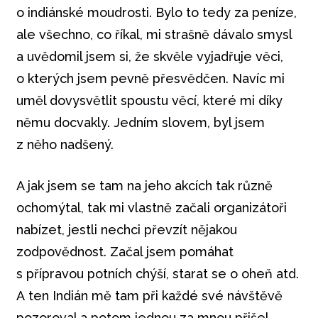
o indiánské moudrosti. Bylo to tedy za peníze,
ale všechno, co říkal, mi strašně dávalo smysl
a uvědomil jsem si, že skvěle vyjadřuje věci,
o kterých jsem pevně přesvědčen. Navíc mi
uměl dovysvětlit spoustu věcí, které mi díky
němu docvakly. Jedním slovem, byl jsem
z něho nadšený.
A jak jsem se tam na jeho akcích tak různě
ochomýtal, tak mi vlastně začali organizátoři
nabízet, jestli nechci převzít nějakou
zodpovědnost. Začal jsem pomáhat
s přípravou potních chýší, starat se o oheň atd.
A ten Indián mě tam při každé své návštěvě
pozoroval a potom jednou za mnou přišel