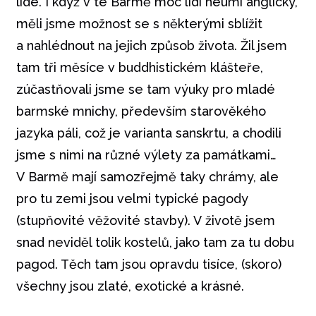
lidé. I když v té Barmě moc lidí neumí anglicky,
měli jsme možnost se s některými sblížit
a nahlédnout na jejich způsob života. Žil jsem
tam tři měsíce v buddhistickém klášteře,
zúčastňovali jsme se tam výuky pro mladé
barmské mnichy, především starověkého
jazyka páli, což je varianta sanskrtu, a chodili
jsme s nimi na různé výlety za památkami…
V Barmě mají samozřejmě taky chrámy, ale
pro tu zemi jsou velmi typické pagody
(stupňovité věžovité stavby). V životě jsem
snad neviděl tolik kostelů, jako tam za tu dobu
pagod. Těch tam jsou opravdu tisíce, (skoro)
všechny jsou zlaté, exotické a krásné.