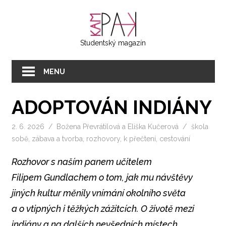
Přeskočit
KAMPAK
na
text
Studentský magazín
MENU
ADOPTOVÁN INDIÁNY
2. 6. 2026
Božena Převrátilová
a
Eliška Kučerová
škola
sobě
,
zábava a tvorba
,
rozhovory
,
k přečtení
,
cestování
Rozhovor s naším panem učitelem
Filipem Gundlachem o tom, jak mu návštěvy
jiných kultur měnily vnímání okolního světa
a o vtipných i těžkých zážitcích. O životě mezi
indiány a na dalších nevšedních místech.