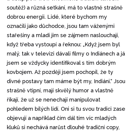
soutěž) a různá setkání, má to vlastně strašně
dobrou energii. Lidé, které bychom my
označili jako důchodce, jsou tam váženými
stařešiny a mladí jim se zájmem naslouchají,
když třeba vystoupí a řeknou: „Když jsem byl
malý, tak v televizi dávali filmy o Indiánech a já
jsem se vždycky identifikoval s tím dobrým
kovbojem. Až později jsem pochopil, že ty
divné postavy tam máme být my, Indiáni.“ Jsou
strašně vtipní, mají skvělý humor a vlastně
říkají, že už se nenechají manipulovat
pohledem bílých lidí. Oni si tu svou tradici zase
objevují a například čím dál tím víc mladých
kluků si nechává narůst dlouhé tradiční copy,