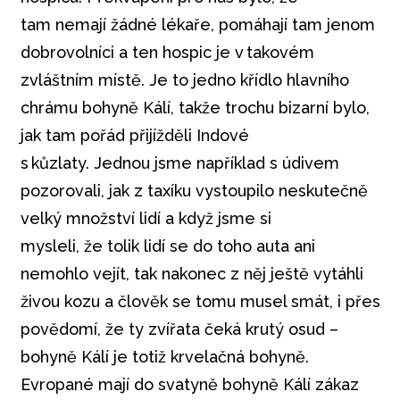
tam nemají žádné lékaře, pomáhají tam jenom
dobrovolníci a ten hospic je v takovém
zvláštním místě. Je to jedno křídlo hlavního
chrámu bohyně Kálí, takže trochu bizarní bylo,
jak tam pořád přijížděli Indové
s kůzlaty. Jednou jsme například s údivem
pozorovali, jak z taxíku vystoupilo neskutečně
velký množství lidí a když jsme si
mysleli, že tolik lidí se do toho auta ani
nemohlo vejít, tak nakonec z něj ještě vytáhli
živou kozu a člověk se tomu musel smát, i přes
povědomí, že ty zvířata čeká krutý osud –
bohyně Kálí je totiž krvelačná bohyně.
Evropané mají do svatyně bohyně Kálí zákaz