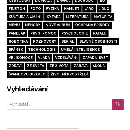
CESTOVÁNÍ
DOPRAVA
DRAMA
DŮCHODCI
EU
FEJETON
FOTO
FYZIKA
HAMLET
JARO
JÍDLO
KULTURA A UMĚNÍ
KYTARA
LITERATURA
MATURITA
MENU
NEHODY
NOVÉ ALBUM
OCHRANA PŘÍRODY
PANELÁK
PRVNÍ POMOC
PSYCHOLOGIE
RAFALE
ROBOTIKA
ROZHOVORY
SERIÁL
SLAVNÉ OSOBNOSTI
SPÁNEK
TECHNOLOGIE
UMĚLÁ INTELIGENCE
VELIKONOCE
VLÁDA
VZDĚLÁVÁNÍ
ZAPADNISVET
ZDRAVÍ
ZE SVĚTA
ZE ŽIVOTA
ZÁBAVA
ŠKOLA
ŠVANDOVO DIVADLO
ŽIVOTNÍ PROSTŘEDÍ
Vyhledávání