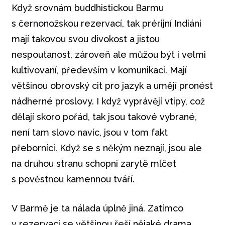
Když srovnám buddhistickou Barmu
s černonožskou rezervací, tak prérijní Indiáni
mají takovou svou divokost a jistou
nespoutanost, zároveň ale můžou být i velmi
kultivovaní, především v komunikaci. Mají
většinou obrovský cit pro jazyk a umějí pronést
nádherné proslovy. I když vyprávějí vtipy, což
dělají skoro pořád, tak jsou takové vybrané,
není tam slovo navíc, jsou v tom fakt
přeborníci. Když se s někým neznají, jsou ale
na druhou stranu schopni zarytě mlčet
s pověstnou kamennou tváří.
V Barmě je ta nálada úplně jiná. Zatímco
v rezervaci se většinou řeší nějaké drama