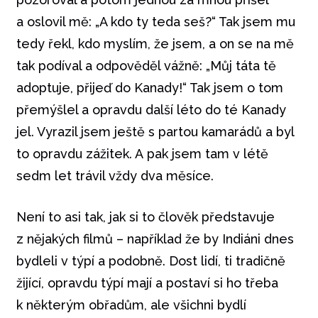
a oslovil mě: „A kdo ty teda seš?“ Tak jsem mu
tedy řekl, kdo myslím, že jsem, a on se na mě
tak podíval a odpověděl vážně: „Můj táta tě
adoptuje, přijeď do Kanady!“ Tak jsem o tom
přemýšlel a opravdu další léto do té Kanady
jel. Vyrazil jsem ještě s partou kamarádů a byl
to opravdu zážitek. A pak jsem tam v létě
sedm let trávil vždy dva měsíce.
Není to asi tak, jak si to člověk představuje
z nějakých filmů – například že by Indiáni dnes
bydleli v týpí a podobně. Dost lidí, ti tradičně
žijící, opravdu týpí mají a postaví si ho třeba
k některým obřadům, ale všichni bydlí