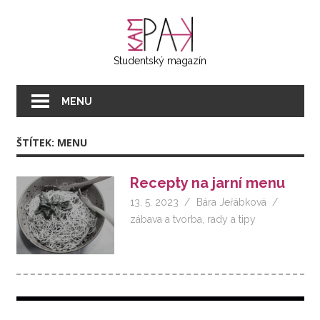
Přeskočit
KAMPAK
na
text
Studentský magazín
MENU
ŠTÍTEK:
MENU
Recepty na jarní menu
13. 5. 2023
Bára Jeřábková
zábava a tvorba
,
rady a tipy