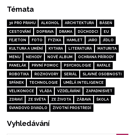
Témata
30 PRO PRAHU
ALKOHOL
ARCHITEKTURA
BÁSEŇ
CESTOVÁNÍ
DOPRAVA
DRAMA
DŮCHODCI
EU
FEJETON
FOTO
FYZIKA
HAMLET
JARO
JÍDLO
KULTURA A UMĚNÍ
KYTARA
LITERATURA
MATURITA
MENU
NEHODY
NOVÉ ALBUM
OCHRANA PŘÍRODY
PANELÁK
PRVNÍ POMOC
PSYCHOLOGIE
RAFALE
ROBOTIKA
ROZHOVORY
SERIÁL
SLAVNÉ OSOBNOSTI
SPÁNEK
TECHNOLOGIE
UMĚLÁ INTELIGENCE
VELIKONOCE
VLÁDA
VZDĚLÁVÁNÍ
ZAPADNISVET
ZDRAVÍ
ZE SVĚTA
ZE ŽIVOTA
ZÁBAVA
ŠKOLA
ŠVANDOVO DIVADLO
ŽIVOTNÍ PROSTŘEDÍ
Vyhledávání