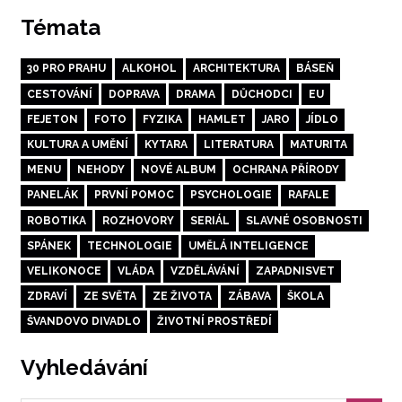
Témata
30 PRO PRAHU
ALKOHOL
ARCHITEKTURA
BÁSEŇ
CESTOVÁNÍ
DOPRAVA
DRAMA
DŮCHODCI
EU
FEJETON
FOTO
FYZIKA
HAMLET
JARO
JÍDLO
KULTURA A UMĚNÍ
KYTARA
LITERATURA
MATURITA
MENU
NEHODY
NOVÉ ALBUM
OCHRANA PŘÍRODY
PANELÁK
PRVNÍ POMOC
PSYCHOLOGIE
RAFALE
ROBOTIKA
ROZHOVORY
SERIÁL
SLAVNÉ OSOBNOSTI
SPÁNEK
TECHNOLOGIE
UMĚLÁ INTELIGENCE
VELIKONOCE
VLÁDA
VZDĚLÁVÁNÍ
ZAPADNISVET
ZDRAVÍ
ZE SVĚTA
ZE ŽIVOTA
ZÁBAVA
ŠKOLA
ŠVANDOVO DIVADLO
ŽIVOTNÍ PROSTŘEDÍ
Vyhledávání