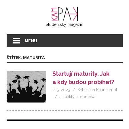
Přeskočit
KAMPAK
na
text
Studentský magazín
MENU
ŠTÍTEK:
MATURITA
Startují maturity. Jak
a kdy budou probíhat?
2. 5. 2023
Sebastian Kleinhampl
aktuality
,
z domova