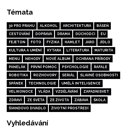
Témata
30 PRO PRAHU
ALKOHOL
ARCHITEKTURA
BÁSEŇ
CESTOVÁNÍ
DOPRAVA
DRAMA
DŮCHODCI
EU
FEJETON
FOTO
FYZIKA
HAMLET
JARO
JÍDLO
KULTURA A UMĚNÍ
KYTARA
LITERATURA
MATURITA
MENU
NEHODY
NOVÉ ALBUM
OCHRANA PŘÍRODY
PANELÁK
PRVNÍ POMOC
PSYCHOLOGIE
RAFALE
ROBOTIKA
ROZHOVORY
SERIÁL
SLAVNÉ OSOBNOSTI
SPÁNEK
TECHNOLOGIE
UMĚLÁ INTELIGENCE
VELIKONOCE
VLÁDA
VZDĚLÁVÁNÍ
ZAPADNISVET
ZDRAVÍ
ZE SVĚTA
ZE ŽIVOTA
ZÁBAVA
ŠKOLA
ŠVANDOVO DIVADLO
ŽIVOTNÍ PROSTŘEDÍ
Vyhledávání