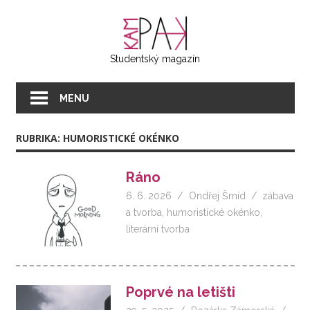
Přeskočit
KAMPAK
na
text
Studentský magazín
MENU
RUBRIKA:
HUMORISTICKÉ OKÉNKO
Ráno
6. 6. 2026
Ondřej Šmíd
zábava
a tvorba
,
humoristické okénko
,
literární tvorba
Poprvé na letišti