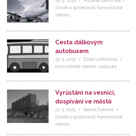
29. 5. 2025
Rozárka Zámorská
člověk a společnost
,
humoristické
okénko
Cesta dálkovým
autobusem
25. 5. 2025
Eliška Laštovková
humoristické okénko
,
cestování
Vyrůstání na vesnici,
dospívání ve městě
21. 5. 2025
Sabina Švihlová
člověk a společnost
,
humoristické
okénko