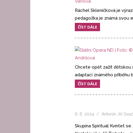
Ráchel Skleničková je výra
pedagožka je známá svou en
ČÍST DÁLE
Chcete opět zažít dětskou
adaptaci známého příběhu b
ČÍST DÁLE
6. 6. 2024
Antonín Jiří Sou
Skupina Spirituál Kvintet se