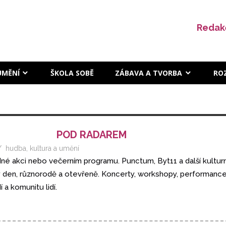
Redak
UMĚNÍ
ŠKOLA SOBĚ
ZÁBAVA A TVORBA
RO
POD RADAREM
hudba
,
kultura a umění
dné akci nebo večerním programu. Punctum, Byt11 a další kulturní
lý den, různorodě a otevřeně. Koncerty, workshopy, performance
 a komunitu lidí.