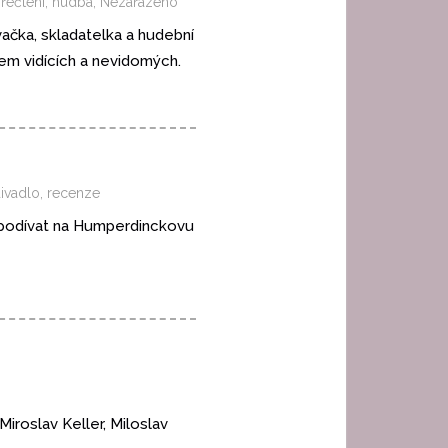
přečtení
,
hudba
,
Nezařazeno
ačka, skladatelka a hudební
em vidících a nevidomých.
divadlo
,
recenze
 podívat na Humperdinckovu
Miroslav Keller, Miloslav