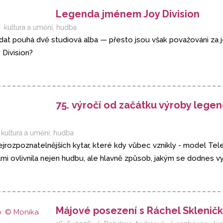
Legenda jménem Joy Division
kultura a umění
,
hudba
 vydat pouhá dvě studiová alba — přesto jsou však považováni za j
 Division?
75. výročí od začátku výroby legen
kultura a umění
,
hudba
 nejrozpoznatelnějších kytar, které kdy vůbec vznikly - model Te
mi ovlivnila nejen hudbu, ale hlavně způsob, jakým se dodnes vyr
Májové posezení s Ráchel Sklenič