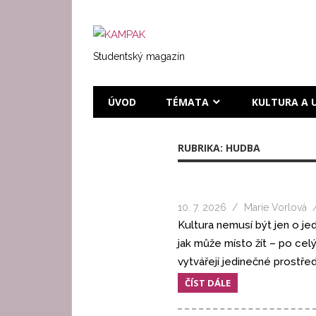
Přeskočit
na
KAMPAK
text
Studentský magazín
ÚVOD
TÉMATA
KULTURA A 
RUBRIKA:
HUDBA
10. 7. 2026
Marie Vorlová
Kultura nemusí být jen o je
jak může místo žít – po ce
vytvářejí jedinečné prostředí
ČÍST DÁLE