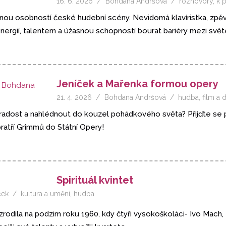
16. 6. 2026
Bohdana Andršová
rozhovory
,
k 
znou osobností české hudební scény. Nevidomá klavíristka, zpěv
ergií, talentem a úžasnou schopností bourat bariéry mezi svět
Jeníček a Mařenka formou opery
21. 4. 2026
Bohdana Andršová
hudba
,
film a 
 radost a nahlédnout do kouzel pohádkového světa? Přijďte se
ratří Grimmů do Státní Opery!
Spirituál kvintet
ček
kultura a umění
,
hudba
 zrodila na podzim roku 1960, kdy čtyři vysokoškoláci- Ivo Mach, 