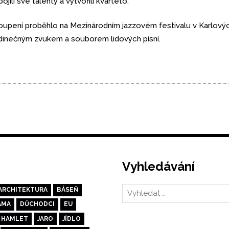
ojili své talenty a vytvořili kvarteto.
stoupení proběhlo na Mezinárodním jazzovém festivalu v Karlový
edinečným zvukem a souborem lidových písní.
y
Vyhledávání
ARCHITEKTURA
BÁSEŇ
AMA
DŮCHODCI
EU
HAMLET
JARO
JÍDLO