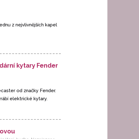
ednu z nejvlivnějších kapel
dární kytary Fender
lecaster od značky Fender.
ábí elektrické kytary.
kovou