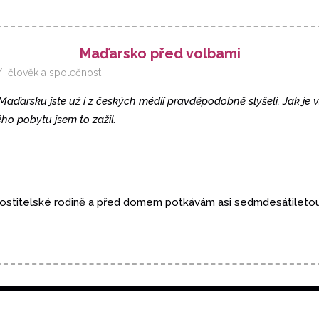
Maďarsko před volbami
člověk a společnost
aďarsku jste už i z českých médií pravděpodobně slyšeli. Jak je v
ho pobytu jsem to zažil.
 hostitelské rodině a před domem potkávám asi sedmdesátileto