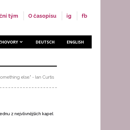
ční tým
O časopisu
ig
fb
ZHOVORY
DEUTSCH
ENGLISH
mething else." - Ian Curtis
ednu z nejvlivnějších kapel