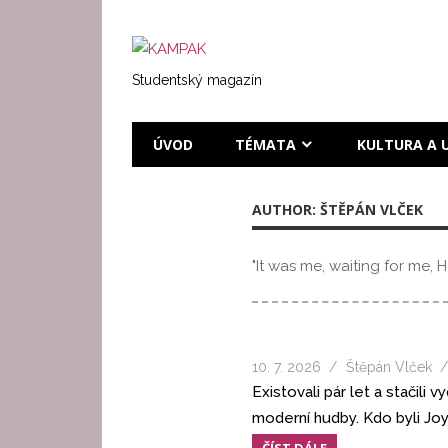
Přeskočit
na
KAMPAK
text
Studentský magazín
ÚVOD
TÉMATA
KULTURA A 
AUTHOR: ŠTĚPÁN VLČEK
"It was me, waiting for me, 
10. 7. 2026
Štěpán Vlček
Existovali pár let a stačili
moderní hudby. Kdo byli Joy
ČÍST DÁLE