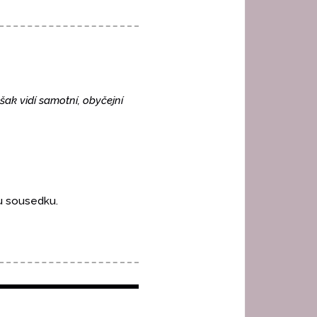
šak vidí samotní, obyčejní
u sousedku.