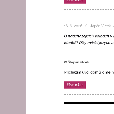
16. 6. 2026
Štěpán Vlček
O nadcházejících volbách v M
Maďaři? Díky měsíci jazykové
© Štěpán Vlček
Přicházím ulicí domů k mé
ČÍST DÁLE