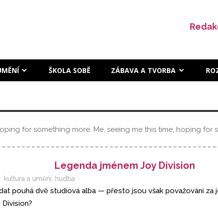
Redak
UMĚNÍ
ŠKOLA SOBĚ
ZÁBAVA A TVORBA
RO
Hoping for something more. Me, seeing me this time, hoping for so
Legenda jménem Joy Division
kultura a umění
,
hudba
 vydat pouhá dvě studiová alba — přesto jsou však považováni za j
 Division?