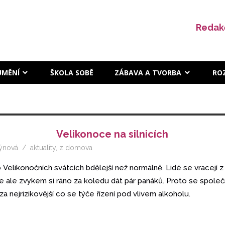
Redak
UMĚNÍ
ŠKOLA SOBĚ
ZÁBAVA A TVORBA
RO
Velikonoce na silnicích
rýnová
aktuality
,
z domova
 Velikonočních svátcích bdělejší než normálně. Lidé se vracejí z
je ale zvykem si ráno za koledu dát pár panáků. Proto se spole
a nejrizikovější co se týče řízení pod vlivem alkoholu.