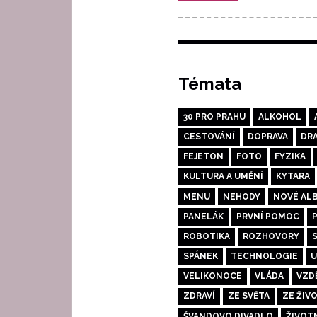
Témata
30 PRO PRAHU
ALKOHOL
CESTOVÁNÍ
DOPRAVA
DR
FEJETON
FOTO
FYZIKA
KULTURA A UMĚNÍ
KYTARA
MENU
NEHODY
NOVÉ AL
PANELÁK
PRVNÍ POMOC
ROBOTIKA
ROZHOVORY
SPÁNEK
TECHNOLOGIE
U
VELIKONOCE
VLÁDA
VZD
ZDRAVÍ
ZE SVĚTA
ZE ŽIV
ŠVANDOVO DIVADLO
ŽIVOT