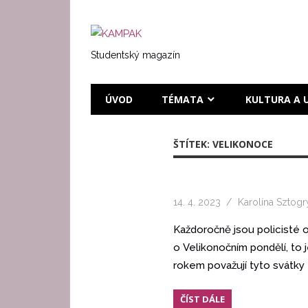
Přeskočit
na
KAMPAK
text
Studentský magazín
ÚVOD
TÉMATA
KULTURA A 
ŠTÍTEK:
VELIKONOCE
14. 4. 2023
Karolína Sztog
Každoročně jsou policisté o
o Velikonočním pondělí, to 
rokem považují tyto svátky z
ČÍST DÁLE