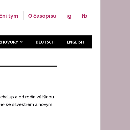
ční tým
O časopisu
ig
fb
ZHOVORY
DEUTSCH
ENGLISH
 chalup a od rodin většinou
čně se silvestrem a novým