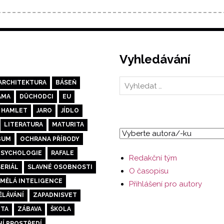
Vyhledávání
ARCHITEKTURA
BÁSEŇ
AMA
DŮCHODCI
EU
HAMLET
JARO
JÍDLO
LITERATURA
MATURITA
BUM
OCHRANA PŘÍRODY
PSYCHOLOGIE
RAFALE
Redakční tým
SERIÁL
SLAVNÉ OSOBNOSTI
O časopisu
MĚLÁ INTELIGENCE
Přihlášení pro autory
ĚLÁVÁNÍ
ZAPADNISVET
OTA
ZÁBAVA
ŠKOLA
NÍ PROSTŘEDÍ