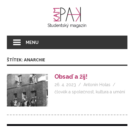
Přeskočit
KAMPAK
na
text
Studentský magazín
MENU
ŠTÍTEK:
ANARCHIE
Obsaď a žij!
26. 4. 2023
Antonín Holas
člověk a společnost
,
kultura a umění