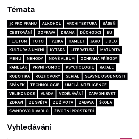
Témata
30 PRO PRAHU
ALKOHOL
ARCHITEKTURA
BÁSEŇ
CESTOVÁNÍ
DOPRAVA
DRAMA
DŮCHODCI
EU
FEJETON
FOTO
FYZIKA
HAMLET
JARO
JÍDLO
KULTURA A UMĚNÍ
KYTARA
LITERATURA
MATURITA
MENU
NEHODY
NOVÉ ALBUM
OCHRANA PŘÍRODY
PANELÁK
PRVNÍ POMOC
PSYCHOLOGIE
RAFALE
ROBOTIKA
ROZHOVORY
SERIÁL
SLAVNÉ OSOBNOSTI
SPÁNEK
TECHNOLOGIE
UMĚLÁ INTELIGENCE
VELIKONOCE
VLÁDA
VZDĚLÁVÁNÍ
ZAPADNISVET
ZDRAVÍ
ZE SVĚTA
ZE ŽIVOTA
ZÁBAVA
ŠKOLA
ŠVANDOVO DIVADLO
ŽIVOTNÍ PROSTŘEDÍ
Vyhledávání