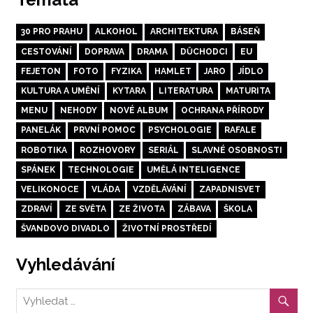
30 PRO PRAHU
ALKOHOL
ARCHITEKTURA
BÁSEŇ
CESTOVÁNÍ
DOPRAVA
DRAMA
DŮCHODCI
EU
FEJETON
FOTO
FYZIKA
HAMLET
JARO
JÍDLO
KULTURA A UMĚNÍ
KYTARA
LITERATURA
MATURITA
MENU
NEHODY
NOVÉ ALBUM
OCHRANA PŘÍRODY
PANELÁK
PRVNÍ POMOC
PSYCHOLOGIE
RAFALE
ROBOTIKA
ROZHOVORY
SERIÁL
SLAVNÉ OSOBNOSTI
SPÁNEK
TECHNOLOGIE
UMĚLÁ INTELIGENCE
VELIKONOCE
VLÁDA
VZDĚLÁVÁNÍ
ZAPADNISVET
ZDRAVÍ
ZE SVĚTA
ZE ŽIVOTA
ZÁBAVA
ŠKOLA
ŠVANDOVO DIVADLO
ŽIVOTNÍ PROSTŘEDÍ
Vyhledávání