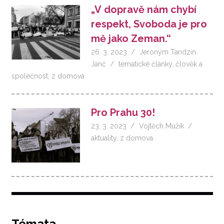
„V dopravě nám chybí
respekt, Svoboda je pro
mě jako Zeman.“
26. 3. 2023
Jeroným Tandzin
Janč
tematické články
,
člověk a
společnost
,
z domova
Pro Prahu 30!
23. 3. 2023
Vojtěch Mužík
aktuality
,
z domova
Témata