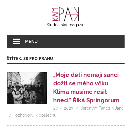
Přeskočit
KAMPAK
na
text
Studentský magazín
MENU
ŠTÍTEK:
30 PRO PRAHU
„Moje děti nemají šanci
dožít se mého věku.
Klima musíme řešit
hned.“ Říká Springorum
27. 3. 2023
Jeroným Tandzin Janč
rozhovory
,
k poslechu