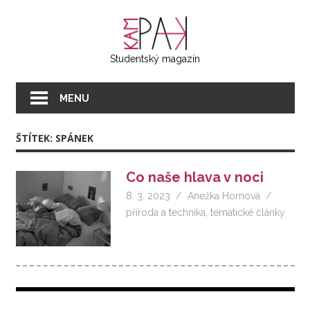
Přeskočit
KAMPAK
na
text
Studentský magazín
MENU
ŠTÍTEK:
SPÁNEK
Co naše hlava v noci
8. 3. 2023
Anežka Hornová
příroda a technika
,
tematické články