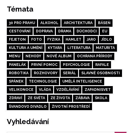
Témata
30 PRO PRAHU
ALKOHOL
ARCHITEKTURA
BÁSEŇ
CESTOVÁNÍ
DOPRAVA
DRAMA
DŮCHODCI
EU
FEJETON
FOTO
FYZIKA
HAMLET
JARO
JÍDLO
KULTURA A UMĚNÍ
KYTARA
LITERATURA
MATURITA
MENU
NEHODY
NOVÉ ALBUM
OCHRANA PŘÍRODY
PANELÁK
PRVNÍ POMOC
PSYCHOLOGIE
RAFALE
ROBOTIKA
ROZHOVORY
SERIÁL
SLAVNÉ OSOBNOSTI
SPÁNEK
TECHNOLOGIE
UMĚLÁ INTELIGENCE
VELIKONOCE
VLÁDA
VZDĚLÁVÁNÍ
ZAPADNISVET
ZDRAVÍ
ZE SVĚTA
ZE ŽIVOTA
ZÁBAVA
ŠKOLA
ŠVANDOVO DIVADLO
ŽIVOTNÍ PROSTŘEDÍ
Vyhledávání