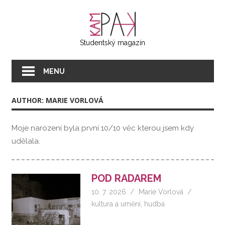
Přeskočit
KAMPAK
na
text
Studentský magazín
MENU
AUTHOR: MARIE VORLOVÁ
Moje narození byla první 10/10 věc kterou jsem kdy
udělala.
POD RADAREM
10. 7. 2026
Marie Vorlová
kultura a umění
,
hudba