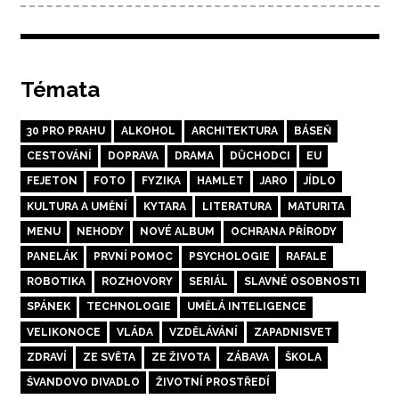
Témata
30 PRO PRAHU
ALKOHOL
ARCHITEKTURA
BÁSEŇ
CESTOVÁNÍ
DOPRAVA
DRAMA
DŮCHODCI
EU
FEJETON
FOTO
FYZIKA
HAMLET
JARO
JÍDLO
KULTURA A UMĚNÍ
KYTARA
LITERATURA
MATURITA
MENU
NEHODY
NOVÉ ALBUM
OCHRANA PŘÍRODY
PANELÁK
PRVNÍ POMOC
PSYCHOLOGIE
RAFALE
ROBOTIKA
ROZHOVORY
SERIÁL
SLAVNÉ OSOBNOSTI
SPÁNEK
TECHNOLOGIE
UMĚLÁ INTELIGENCE
VELIKONOCE
VLÁDA
VZDĚLÁVÁNÍ
ZAPADNISVET
ZDRAVÍ
ZE SVĚTA
ZE ŽIVOTA
ZÁBAVA
ŠKOLA
ŠVANDOVO DIVADLO
ŽIVOTNÍ PROSTŘEDÍ