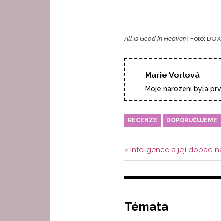
All Is Good in Heaven
| Foto: DOX
Marie Vorlová
Moje narození byla prv
RECENZE
DOPORUČUJEME
Navigace
Předchozí
Inteligence a její dopad n
příspěvek:
pro
příspěvek
Témata