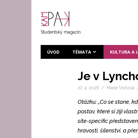
Přeskočit
na
KAMPAK
text
Studentský magazín
ÚVOD
TÉMATA
KULTURA A 
Je v Lynch
27. 4. 2026
Marie Vorlová
Otázku: „Co se stane, kd
postav, které si žijí vla
site-specific představen
hravosti, šílenství, a př