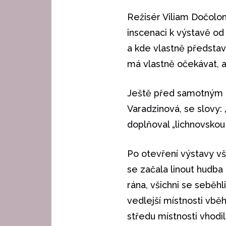
Režisér Viliam Dočoloma
inscenaci k výstavě od
a kde vlastně představ
má vlastně očekávat, a 
Ještě před samotným o
Varadzinová, se slovy: 
doplňoval „lichnovskou
Po otevření výstavy vš
se začala linout hudba
rána, všichni se seběhl
vedlejší místnosti vbě
středu místnosti vhodil