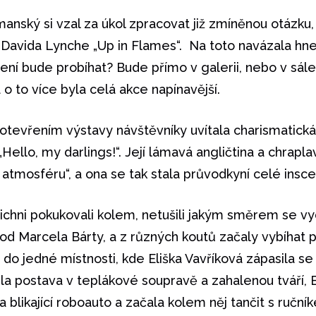
nský si vzal za úkol zpracovat již zmíněnou otázku, 
 Davida Lynche „Up in Flames“. Na toto navázala hned 
ení bude probíhat? Bude přímo v galerii, nebo v sál
o to více byla celá akce napínavější.
tevřením výstavy návštěvníky uvítala charismatická
„Hello, my darlings!“. Její lámavá angličtina a chrapla
 atmosféru“, a ona se tak stala průvodkyní celé insc
ichni pokukovali kolem, netušili jakým směrem se vy
 od Marcela Bárty, a z různých koutů začaly vybíhat 
i do jedné místnosti, kde Eliška Vavříková zápasila 
hla postava v teplákové soupravě a zahalenou tváří, 
a blikající roboauto a začala kolem něj tančit s ručn