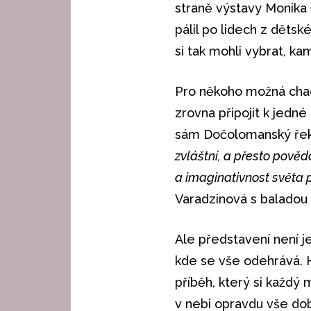
straně výstavy Monika 
pálil po lidech z děts
si tak mohli vybrat, ka
Pro někoho možná chaos,
zrovna připojit k jedn
sám Dočolomanský řekl
zvláštní, a přesto pověd
a imaginativnost světa p
Varadzinová s baladou 
Ale představení není je
kde se vše odehrává. H
příběh, který si každý
v nebi opravdu vše do