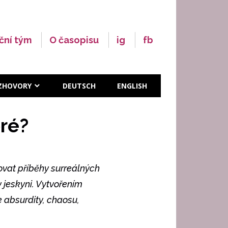
ční tým
O časopisu
ig
fb
ZHOVORY
DEUTSCH
ENGLISH
ré?
ňovat příběhy surreálných
v jeskyni. Vytvořením
e absurdity, chaosu,