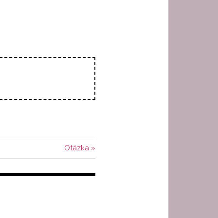
Další
Otázka
příspěvek: