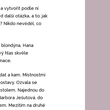
a vytvořit podle ní
další otázka, a to: jak
e? Nikdo nevěděl, co
 blondýna, Hana
vý hlas skvěle
enace.
dat a kam. Místnostmi
postavy. Ozvala se
se stolem. Najednou do
Barbora Ješutová, do
íkem. Mezitím na druhé