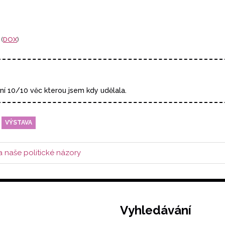
 (
DOX
)
ní 10/10 věc kterou jsem kdy udělala.
VÝSTAVA
a naše politické názory
Vyhledávání