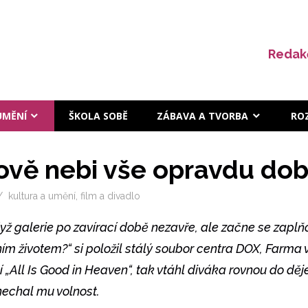
Redak
UMĚNÍ
ŠKOLA SOBĚ
ZÁBAVA A TVORBA
RO
ově nebi vše opravdu dob
kultura a umění
,
film a divadlo
yž galerie po zavírací době nezavře, ale začne se zapl
stním životem?“ si položil stálý soubor centra DOX, Farma 
í „All Is Good in Heaven“, tak vtáhl diváka rovnou do děj
enechal mu volnost.