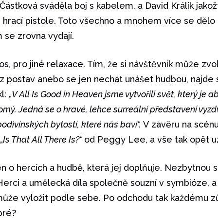
Částková sváděla boj s kabelem, a David Králík jako
ké hrací pistole. Toto všechno a mnohem více se dělo
m se zrovna vydají.
 pro jiné relaxace. Tím, že si návštěvník může zvoli
é z postav anebo se jen nechat unášet hudbou, najde 
: „
V All Is Good in Heaven jsme vytvořili svět, který je a
omý. Jedná se o hravé, lehce surreální představení vyzdv
odivínských bytostí, které nás baví“.
V závěru na scén
„
Is That All There Is?“
od Peggy Lee, a vše tak opět u
n o hercích a hudbě, která jej doplňuje. Nezbytnou so
erci a umělecká díla společně souzní v symbióze, a
 může vyložit podle sebe. Po odchodu tak každému zůs
bré?