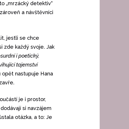
žto „mrzácký detektiv“
 zároveň a návštěvníci
t, jestli se chce
si zde každý svoje. Jak
bsurdní i poetický,
ihující tajemství
u opět nastupuje Hana
zavře.
učástí je i prostor,
 dodávají si navzájem
tala otázka, a to: Je