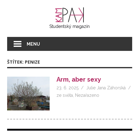
Přeskočit
KAMPAK
na
text
Studentský magazín
MENU
ŠTÍTEK:
PENIZE
Arm, aber sexy
23. 6. 2025
Julie Jana Záhorská
ze světa
,
Nezařazeno