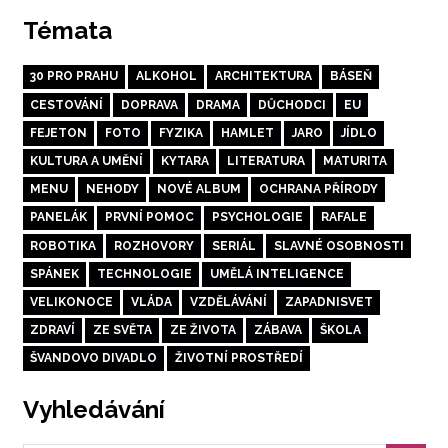
Témata
30 PRO PRAHU
ALKOHOL
ARCHITEKTURA
BÁSEŇ
CESTOVÁNÍ
DOPRAVA
DRAMA
DŮCHODCI
EU
FEJETON
FOTO
FYZIKA
HAMLET
JARO
JÍDLO
KULTURA A UMĚNÍ
KYTARA
LITERATURA
MATURITA
MENU
NEHODY
NOVÉ ALBUM
OCHRANA PŘÍRODY
PANELÁK
PRVNÍ POMOC
PSYCHOLOGIE
RAFALE
ROBOTIKA
ROZHOVORY
SERIÁL
SLAVNÉ OSOBNOSTI
SPÁNEK
TECHNOLOGIE
UMĚLÁ INTELIGENCE
VELIKONOCE
VLÁDA
VZDĚLÁVÁNÍ
ZAPADNISVET
ZDRAVÍ
ZE SVĚTA
ZE ŽIVOTA
ZÁBAVA
ŠKOLA
ŠVANDOVO DIVADLO
ŽIVOTNÍ PROSTŘEDÍ
Vyhledávání