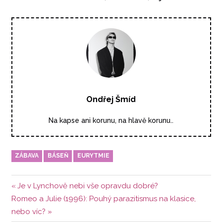
Ondřej Šmíd
Na kapse ani korunu, na hlavě korunu..
ZÁBAVA
BÁSEŇ
EURYTMIE
Navigace
Předchozí
Je v Lynchově nebi vše opravdu dobré?
Další
příspěvek:
Romeo a Julie (1996): Pouhý parazitismus na klasice,
pro
příspěvek:
nebo víc?