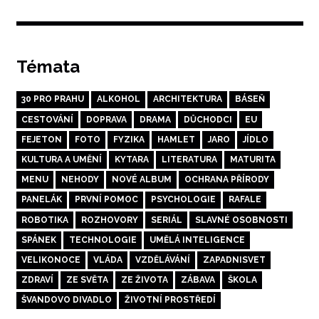
příspěvek
Témata
30 PRO PRAHU
ALKOHOL
ARCHITEKTURA
BÁSEŇ
CESTOVÁNÍ
DOPRAVA
DRAMA
DŮCHODCI
EU
FEJETON
FOTO
FYZIKA
HAMLET
JARO
JÍDLO
KULTURA A UMĚNÍ
KYTARA
LITERATURA
MATURITA
MENU
NEHODY
NOVÉ ALBUM
OCHRANA PŘÍRODY
PANELÁK
PRVNÍ POMOC
PSYCHOLOGIE
RAFALE
ROBOTIKA
ROZHOVORY
SERIÁL
SLAVNÉ OSOBNOSTI
SPÁNEK
TECHNOLOGIE
UMĚLÁ INTELIGENCE
VELIKONOCE
VLÁDA
VZDĚLÁVÁNÍ
ZAPADNISVET
ZDRAVÍ
ZE SVĚTA
ZE ŽIVOTA
ZÁBAVA
ŠKOLA
ŠVANDOVO DIVADLO
ŽIVOTNÍ PROSTŘEDÍ