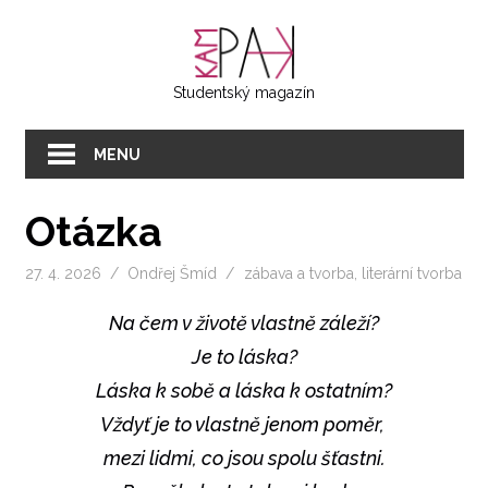
Přeskočit
KAMPAK
na
text
Studentský magazín
MENU
Otázka
27. 4. 2026
Ondřej Šmíd
zábava a tvorba
,
literární tvorba
Na čem v životě vlastně záleží?
Je to láska?
Láska k sobě a láska k ostatním?
Vždyť je to vlastně jenom poměr,
mezi lidmi, co jsou spolu šťastni.