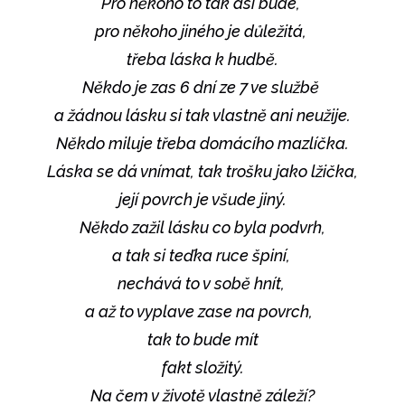
Pro někoho to tak asi bude,
pro někoho jiného je důležitá,
třeba láska k hudbě.
Někdo je zas 6 dní ze 7 ve službě
a žádnou lásku si tak vlastně ani neužije.
Někdo miluje třeba domácího mazlíčka.
Láska se dá vnímat, tak trošku jako lžička,
její povrch je všude jiný.
Někdo zažil lásku co byla podvrh,
a tak si teďka ruce špiní,
nechává to v sobě hnít,
a až to vyplave zase na povrch,
tak to bude mít
fakt složitý.
Na čem v životě vlastně záleží?