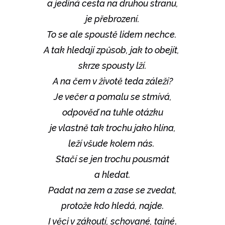
a jediná cesta na druhou stranu,
je přebrození.
To se ale spoustě lidem nechce.
A tak hledají způsob, jak to obejít,
skrze spousty lží.
A na čem v životě teda záleží?
Je večer a pomalu se stmívá,
odpověď na tuhle otázku
je vlastně tak trochu jako hlína,
leží všude kolem nás.
Stačí se jen trochu pousmát
a hledat.
Padat na zem a zase se zvedat,
protože kdo hledá, najde.
I věci v zákoutí, schované, tajné
.