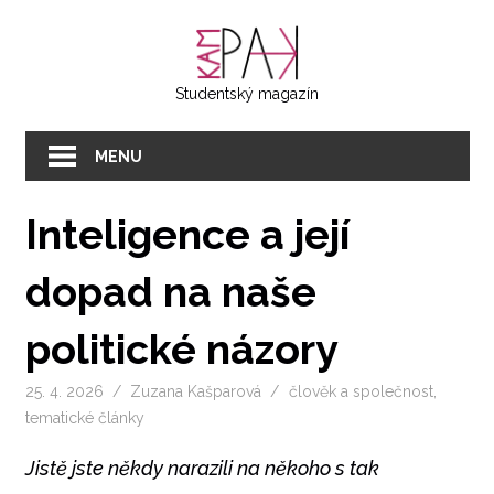
Přeskočit
KAMPAK
na
text
Studentský magazín
MENU
Inteligence a její
dopad na naše
politické názory
25. 4. 2026
Zuzana Kašparová
člověk a společnost
,
tematické články
Jistě jste někdy narazili na někoho s tak