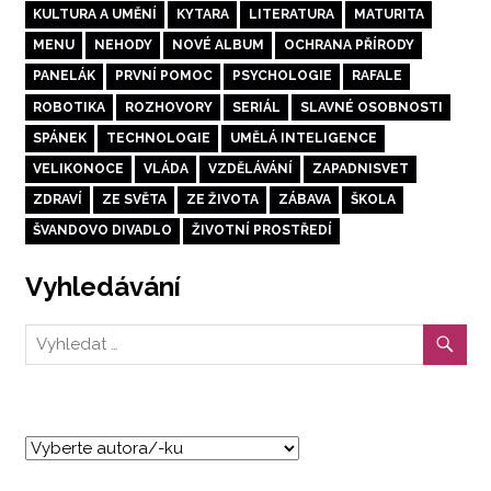
KULTURA A UMĚNÍ
KYTARA
LITERATURA
MATURITA
MENU
NEHODY
NOVÉ ALBUM
OCHRANA PŘÍRODY
PANELÁK
PRVNÍ POMOC
PSYCHOLOGIE
RAFALE
ROBOTIKA
ROZHOVORY
SERIÁL
SLAVNÉ OSOBNOSTI
SPÁNEK
TECHNOLOGIE
UMĚLÁ INTELIGENCE
VELIKONOCE
VLÁDA
VZDĚLÁVÁNÍ
ZAPADNISVET
ZDRAVÍ
ZE SVĚTA
ZE ŽIVOTA
ZÁBAVA
ŠKOLA
ŠVANDOVO DIVADLO
ŽIVOTNÍ PROSTŘEDÍ
Vyhledávání