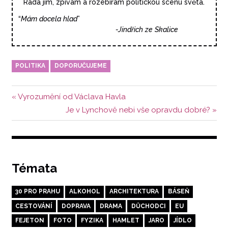
Ráda jím, zpívám a rozebírám politickou scénu světa.
“
Mám
docela
hlad
”
-Jindřich
ze
Skalice
POLITIKA
DOPORUČUJEME
Navigace
Předchozí
Vyrozumění od Václava Havla
příspěvek:
Další
Je v Lynchově nebi vše opravdu dobré?
pro
příspěvek:
příspěvek
Témata
30 PRO PRAHU
ALKOHOL
ARCHITEKTURA
BÁSEŇ
CESTOVÁNÍ
DOPRAVA
DRAMA
DŮCHODCI
EU
FEJETON
FOTO
FYZIKA
HAMLET
JARO
JÍDLO