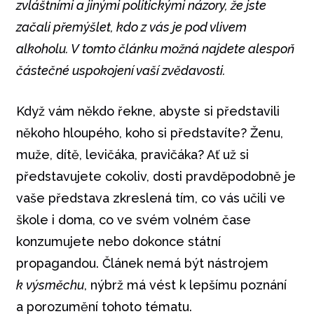
zvláštními a jinými politickými názory, že jste
začali přemýšlet, kdo z vás je pod vlivem
alkoholu. V tomto článku možná najdete alespoň
částečné uspokojení vaší zvědavosti.
Když vám někdo řekne, abyste si představili
někoho hloupého, koho si představíte? Ženu,
muže, dítě, levičáka, pravičáka? Ať už si
představujete cokoliv, dosti pravděpodobně je
vaše představa zkreslená tím, co vás učili ve
škole i doma, co ve svém volném čase
konzumujete nebo dokonce státní
propagandou. Článek nemá být nástrojem
k výsměchu
, nýbrž má vést k lepšímu poznání
a porozumění tohoto tématu.