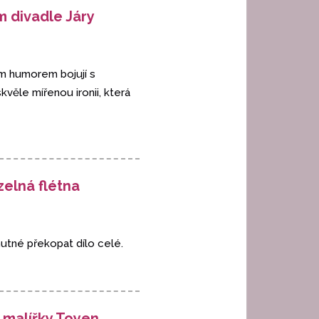
m divadle Járy
ým humorem bojují s
kvěle mířenou ironii, která
zelná flétna
nutné překopat dílo celé.
 malířky Toyen