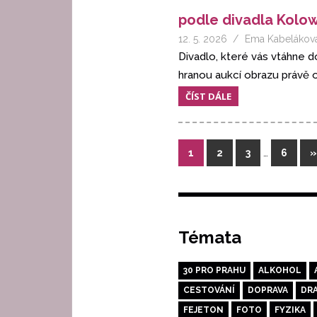
podle divadla Kolo
12. 5. 2026
Ema Kabelákov
Divadlo, které vás vtáhne d
hranou aukcí obrazu právě o
ČÍST DÁLE
Stránkování
…
D
1
2
3
6
»
p
příspěvků
Témata
30 PRO PRAHU
ALKOHOL
CESTOVÁNÍ
DOPRAVA
DR
FEJETON
FOTO
FYZIKA