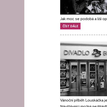
Jak moc se podobá a liší o
ČÍST DÁLE
Vánoční příběh Louskáčka je
Návštěvníci možná nezhlédli