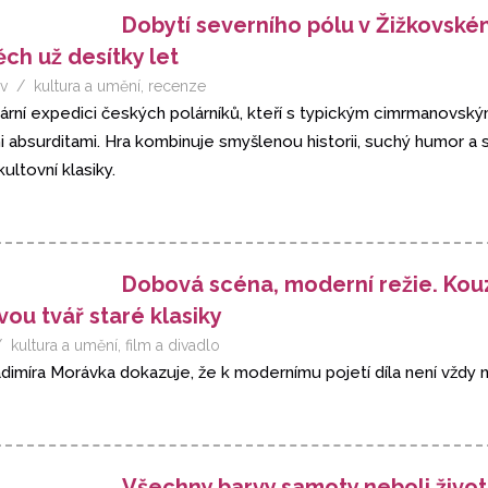
Dobytí severního pólu v Žižkovské
ch už desítky let
v
kultura a umění
,
recenze
ární expedici českých polárníků, kteří s typickým cimrmanovsk
i absurditami. Hra kombinuje smyšlenou historii, suchý humor a s
ultovní klasiky.
Dobová scéna, moderní režie. Kou
ou tvář staré klasiky
kultura a umění
,
film a divadlo
adimíra Morávka dokazuje, že k modernímu pojetí díla není vždy 
Všechny barvy samoty neboli život