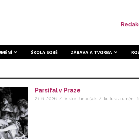
Redak
UMĚNÍ
ŠKOLA SOBĚ
ZÁBAVA A TVORBA
RO
Parsifal v Praze
21. 6. 2026
Viktor Janoušek
kultura a umění
,
f