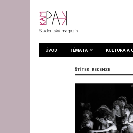
Přeskočit
na
KAMPAK
text
Studentský magazín
ÚVOD
TÉMATA
KULTURA A 
ŠTÍTEK:
RECENZE