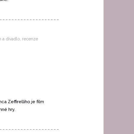
m a divadlo
,
recenze
 Zeffirelliho je film
enné hry.