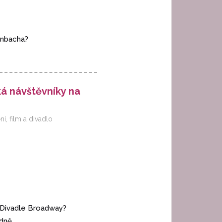
enbacha?
á návštěvníky na
ní
,
film a divadlo
 v Divadle Broadway?
dně.