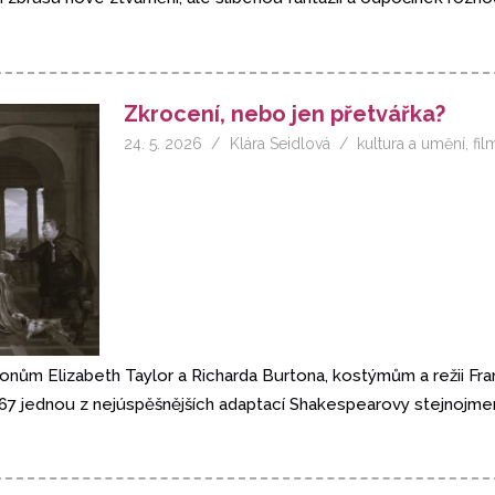
Zkrocení, nebo jen přetvářka?
24. 5. 2026
Klára Seidlová
kultura a umění
,
fil
ům Elizabeth Taylor a Richarda Burtona, kostýmům a režii Franca
967 jednou z nejúspěšnějších adaptací Shakespearovy stejnojm