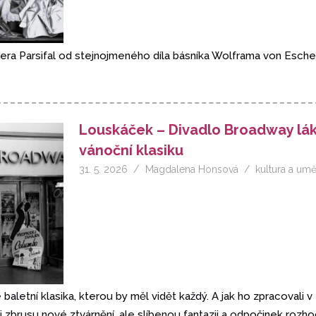
pera Parsifal od stejnojmeného díla básníka Wolframa von Esch
Louskáček – Divadlo Broadway lák
vánoční klasiku
31. 5. 2026
Magdalena Honsová
kultura a umě
 baletní klasika, kterou by měl vidět každý. A jak ho zpracovali
 zbrusu nové ztvárnění, ale slíbenou fantazii a odpočinek rozho