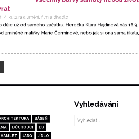
wrat
á
kultura a umění
,
film a divadlo
o děje už od samého začátku. Herečka Klára Hajdinová nás 16.9. 2
d zmíněné malířky Marie Čermínové, nebo jak si ona sama říkala
alší
říspěvky
Vyhledávání
ARCHITEKTURA
BÁSEŇ
AMA
DŮCHODCI
EU
HAMLET
JARO
JÍDLO