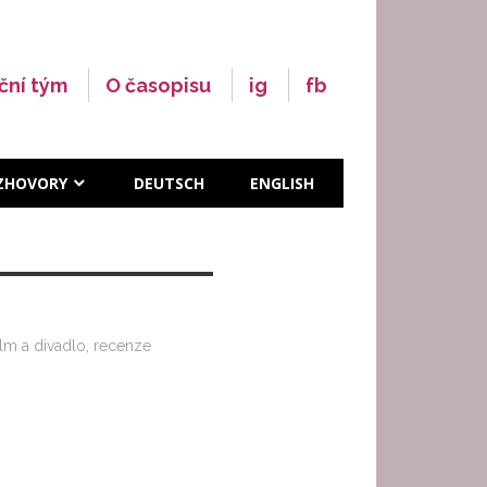
ční tým
O časopisu
ig
fb
ZHOVORY
DEUTSCH
ENGLISH
ilm a divadlo
,
recenze