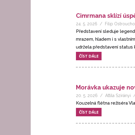
Cimrmana sklízí úspě
24. 5. 2026
Filip Ostroucho
Představení sleduje legend
mrazem, hladem i s vlastním
udržela představení status k
ČÍST DÁLE
Morávka ukazuje nov
20. 5. 2026
Attila Szirányi
Kouzelná flétna režiséra Vl
ČÍST DÁLE