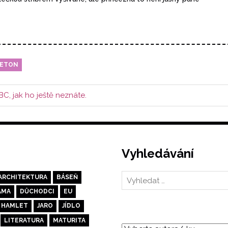
JETON
C, jak ho ještě neznáte.
Vyhledávání
ARCHITEKTURA
BÁSEŇ
AMA
DŮCHODCI
EU
HAMLET
JARO
JÍDLO
LITERATURA
MATURITA