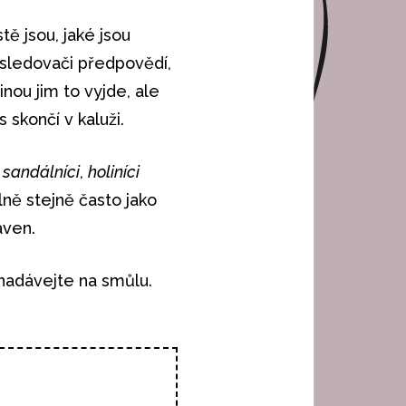
tě jsou, jaké jsou
, sledovači předpovědí,
inou jim to vyjde, ale
 skončí v kaluži.
ž
sandálníci
,
holiníci
lně stejně často jako
aven.
nenadávejte na smůlu.