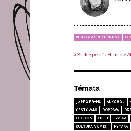
ČLOVĚK A SPOLEČNOST
FE
Navigace
Předchozí
Shakespearův Hamlet v AB
příspěvek:
pro
příspěvek
Témata
30 PRO PRAHU
ALKOHOL
CESTOVÁNÍ
DOPRAVA
DR
FEJETON
FOTO
FYZIKA
KULTURA A UMĚNÍ
KYTARA