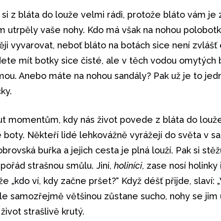
e si z bláta do louže velmi rádi, protože bláto vám je
 tím utrpěly vaše nohy. Kdo má však na nohou polobotk
 vyvarovat, neboť bláto na botách sice není zvlášť 
udete mít botky sice čisté, ale v těch vodou omytých
ou. Anebo máte na nohou sandály? Pak už je to jedn
ky.
t momentům, kdy nás život povede z bláta do louže.
boty. Někteří lidé lehkovážně vyrážejí do světa v sa
ovská buřka a jejich cesta je plná louží. Pak si stěžuj
 pořád strašnou smůlu. Jiní,
holiníci
, zase nosí holinky
„kdo ví, kdy začne pršet?“ Když déšť přijde, slaví: „Vi
e samozřejmě většinou zůstane sucho, nohy se jim u
 život strašlivě krutý.