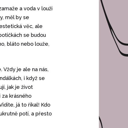
 zamaže a voda v louži
y, měl by se
estetická věc, ale
 botičkách se budou
o, bláto nebo louže,
 Vždy je ale na nás,
ndálkách, i když se
í, jak je život
 i za krásného
díte, já to říkal! Kdo
krutně potí, a přesto