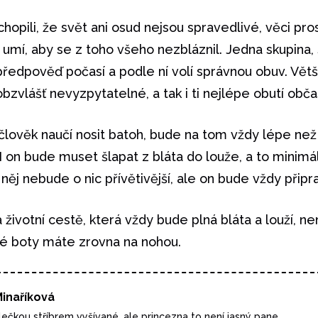
opili, že svět ani osud nejsou spravedlivé, věci pros
o umí, aby se z toho všeho nezbláznil. Jedna skupina
 předpověď počasí a podle ní volí správnou obuv. Větš
bzvlášť nevyzpytatelné, a tak i ti nejlépe obutí občas
člověk naučí nosit batoh, bude na tom vždy lépe ne
 I on bude muset šlapat z bláta do louže, a to minimá
a něj nebude o nic přívětivější, ale on bude vždy připr
a životní cestě, která vždy bude plná bláta a louží, 
aké boty máte zrovna na nohou.
inaříková
vlečkou stříbrem vyšívané, ale princezna to není jasný pane