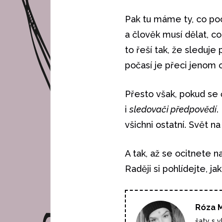
Pak tu máme ty, co poch
a člověk musí dělat, c
to řeší tak, že sleduje
počasí je přeci jenom o
Přesto však, pokud se 
i
sledovači předpovědí
.
všichni ostatní. Svět n
A tak, až se ocitnete n
Raději si pohlídejte, j
Róza M
šaty s 