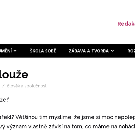
Redak
UMĚNÍ
ŠKOLA SOBĚ
ZÁBAVA A TVORBA
RO
 louže
člověk a společnost
uže!“
eřekl? Většinou tím myslíme, že jsme si moc nepolepš
avý význam vlastně závisí na tom, co máme na nohách