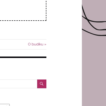
Další
O budíku
příspěvek: