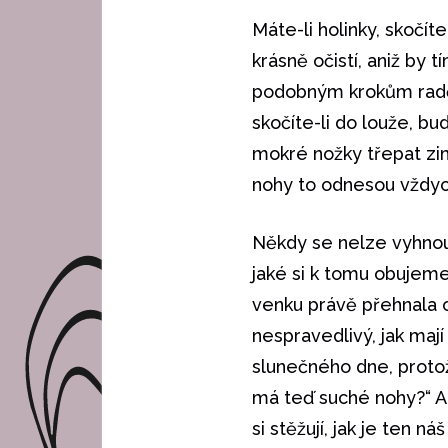
Máte-li holinky, skočít
krásně očistí, aniž by
podobným krokům raději
skočíte-li do louže, b
mokré nožky třepat zim
nohy to odnesou vždyc
Někdy se nelze vyhnou
jaké si k tomu obujeme 
venku právě přehnala obr
nespravedlivý, jak mají
slunečného dne, protože 
má teď suché nohy?“ Al
si stěžují, jak je ten náš