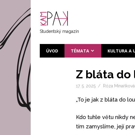
Přeskočit
na
KAMPAK
text
Studentský magazín
ÚVOD
TÉMATA
KULTURA A 
Z bláta do
17. 5. 2025
Róza Minaříková
„To je jak z bláta do lo
Kdo tuhle větu nikdy n
tím zamyslíme, její pr