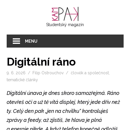
Přeskočit
KAMPAK
na
text
Studentský magazín
MENU
Digitální ráno
9. 6. 2026
Filip Ostrouchov
člověk a společnost
,
tematické články
Digitální únava je dnes skoro samozřejmá. Ráno
otevřeš oči a už tě vítá displej, který jede dřív než
ty. Celý den pak „jen na chvilku“ kontroluješ
zprávy a feedy, až zjistíš, že hlava je plná
a energie nikde. A když telefon konečně odložíš,