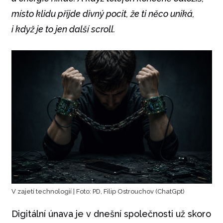
místo klidu přijde divný pocit, že ti něco uniká,
i když je to jen další scroll.
V zajetí technologií | Foto: PD, Filip Ostrouchov (ChatGpt)
Digitální únava je v dnešní společnosti už skoro