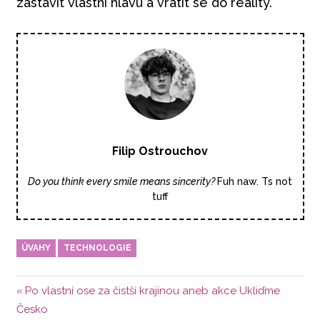
zastavit vlastní hlavu a vrátit se do reality.
Filip Ostrouchov
Do you think every smile means sincerity?
Fuh naw. Ts not
tuff
ÚVAHY
TECHNOLOGIE
Navigace
Předchozí
Po vlastní ose za čistší krajinou aneb akce Ukliďme
příspěvek:
Česko