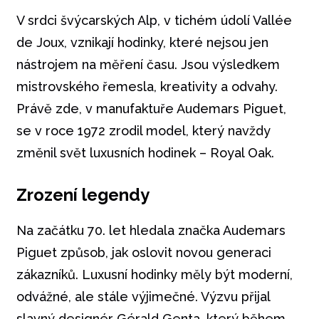
V srdci švýcarských Alp, v tichém údolí Vallée
de Joux, vznikají hodinky, které nejsou jen
nástrojem na měření času. Jsou výsledkem
mistrovského řemesla, kreativity a odvahy.
Právě zde, v manufaktuře Audemars Piguet,
se v roce 1972 zrodil model, který navždy
změnil svět luxusních hodinek – Royal Oak.
Zrození legendy
Na začátku 70. let hledala značka Audemars
Piguet způsob, jak oslovit novou generaci
zákazníků. Luxusní hodinky měly být moderní,
odvážné, ale stále výjimečné. Výzvu přijal
slavný designér Gérald Genta, který během