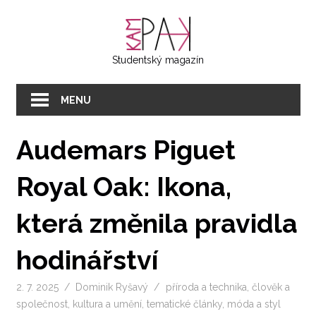
Přeskočit
KAMPAK
na
text
Studentský magazín
MENU
Audemars Piguet
Royal Oak: Ikona,
která změnila pravidla
hodinářství
2. 7. 2025
Dominik Ryšavý
příroda a technika
,
člověk a
společnost
,
kultura a umění
,
tematické články
,
móda a styl