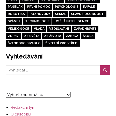
PANELÁK
PRVNÍ POMOC
PSYCHOLOGIE
RAFALE
ROBOTIKA
ROZHOVORY
SERIÁL
SLAVNÉ OSOBNOSTI
SPÁNEK
TECHNOLOGIE
UMĚLÁ INTELIGENCE
VELIKONOCE
VLÁDA
VZDĚLÁVÁNÍ
ZAPADNISVET
ZDRAVÍ
ZE SVĚTA
ZE ŽIVOTA
ZÁBAVA
ŠKOLA
ŠVANDOVO DIVADLO
ŽIVOTNÍ PROSTŘEDÍ
Vyhledávání
Redakční tým
O časopisu