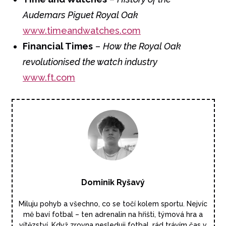
Audemars Piguet Royal Oak
www.timeandwatches.com
Financial Times
–
How the Royal Oak
revolutionised the watch industry
www.ft.com
Dominik Ryšavý
Miluju pohyb a všechno, co se točí kolem sportu. Nejvíc
mě baví fotbal – ten adrenalin na hřišti, týmová hra a
vítězství. Když zrovna nesleduji fotbal, rád trávím čas v