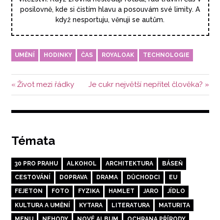
posilovně, kde si čistím hlavu a posouvám své limity. A
když nesportuju, věnuji se autům.
UMĚNÍ
HODINKY
ČAS
ROYALOAK
TECHNOLOGIE
Navigace
Předchozí
Další
Život mezi řádky
Je cukr největší nepřítel člověka?
příspěvek:
příspěvek:
pro
příspěvek
Témata
30 PRO PRAHU
ALKOHOL
ARCHITEKTURA
BÁSEŇ
CESTOVÁNÍ
DOPRAVA
DRAMA
DŮCHODCI
EU
FEJETON
FOTO
FYZIKA
HAMLET
JARO
JÍDLO
KULTURA A UMĚNÍ
KYTARA
LITERATURA
MATURITA
MENU
NEHODY
NOVÉ ALBUM
OCHRANA PŘÍRODY