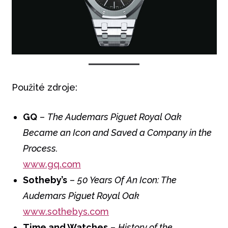
Použité zdroje:
GQ
–
The Audemars Piguet Royal Oak
Became an Icon and Saved a Company in the
Process.
www.gq.com
Sotheby’s
–
50 Years Of An Icon: The
Audemars Piguet Royal Oak
www.sothebys.com
Time and Watches
–
History of the