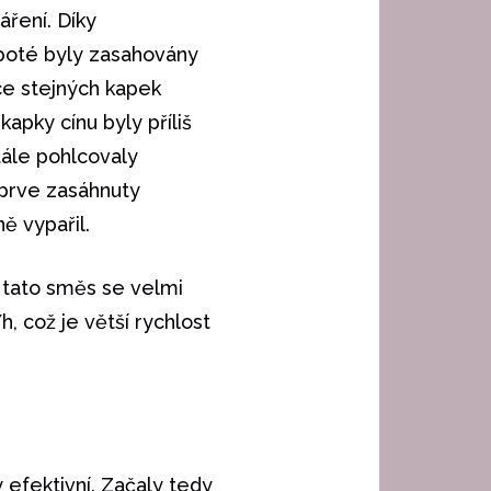
ření. Díky
 poté byly zasahovány
íce stejných kapek
apky cínu byly příliš
tále pohlcovaly
jprve zasáhnuty
ě vypařil.
, tato směs se velmi
, což je větší rychlost
 efektivní. Začaly tedy