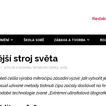
Redak
UMĚNÍ
ŠKOLA SOBĚ
ZÁBAVA A TVORBA
RO
jší stroj světa
příroda a technika
,
tematické články
,
věda
letí čelila výroba mikročipů zásadní výzvě: jak vytvořit j
dosud užívané metody tisknutí čipů začaly dostávat na h
podobě technologie zvané „Extrémní ultrafialová litografi