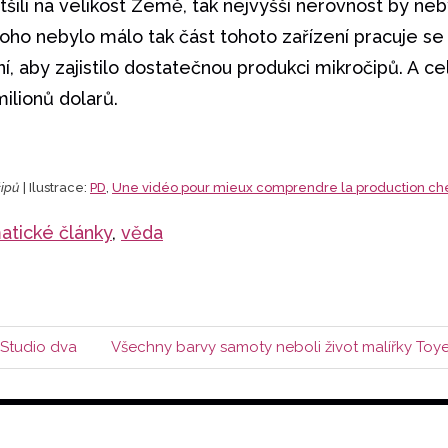
tšili na velikost Země, tak nejvyšší nerovnost by neby
 toho nebylo málo tak část tohoto zařízení pracuje se
, aby zajistilo dostatečnou produkci mikročipů. A cel
ilionů dolarů.
čipů
| Ilustrace:
PD
,
Une vidéo pour mieux comprendre la production ch
atické články
, 
věda
Další
 Studio dva
Všechny barvy samoty neboli život malířky Toy
příspěvek: