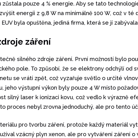
u zůstala pouze 4 % energie. Aby se tato technologi
a zvýšit energii z 9,8 W na minimálně 100 W, což v té
UV byla opuštěna, jediná firma, která se jí zabývala
zdroje záření
tečně silného zdroje záření. První možností bylo pou
kého pole. To způsobí, že se elektrony odchýlí od s
netu se vrátí zpět, což vyzařuje světlo o určité vln
, jeho výstupní výkon byly pouze 4 W místo požado
st silný laser k ionizaci kovu, což vedlo k výrazně e
to proces nebyl zrovna jednoduchý, ale pro tento úče
teriálu pro tvorbu záření, protože každý materiál vytv
žíval vzácný plyn xenon, ale pro vytváření záření o