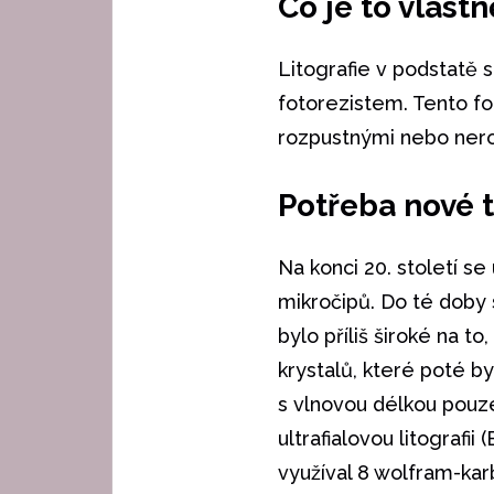
Co je to vlastn
Litografie v podstatě
fotorezistem. Tento fo
rozpustnými nebo nero
Potřeba nové 
Na konci 20. století s
mikročipů. Do té doby 
bylo příliš široké na t
krystalů, které poté b
s vlnovou délkou pouze
ultrafialovou litografii
využíval 8 wolfram-ka