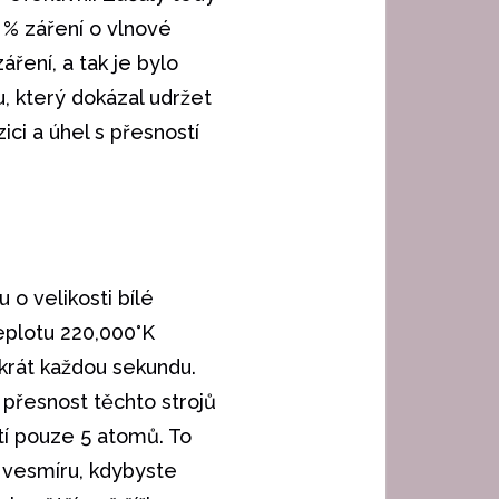
 % záření o vlnové
ření, a tak je bylo
u, který dokázal udržet
ici a úhel s přesností
 o velikosti bílé
teplotu 220,000°K
 krát každou sekundu.
 přesnost těchto strojů
tí pouze 5 atomů. To
e vesmíru, kdybyste