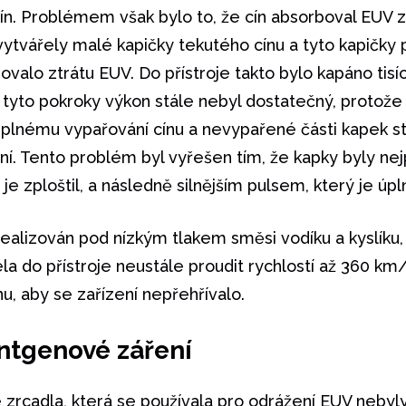
n. Problémem však bylo to, že cín absorboval EUV zá
ytvářely malé kapičky tekutého cínu a tyto kapičky
ovalo ztrátu EUV. Do přístroje takto bylo kapáno tis
 tyto pokroky výkon stále nebyl dostatečný, protože k
úplnému vypařování cínu a nevypařené části kapek s
í. Tento problém byl vyřešen tím, že kapky byly ne
je zploštil, a následně silnějším pulsem, který je úpln
realizován pod nízkým tlakem směsi vodíku a kyslíku
la do přístroje neustále proudit rychlostí až 360 km/h
u, aby se zařízení nepřehřívalo.
entgenové záření
zrcadla, která se používala pro odrážení EUV nebyly