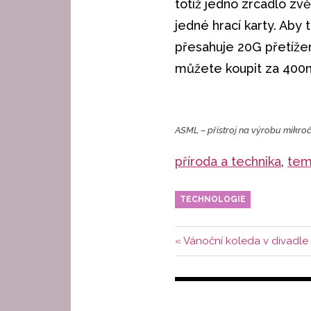
totiž jedno zrcadlo zvě
jedné hrací karty. Aby
přesahuje 20G přetížení
můžete koupit za 400m
ASML – přístroj na výrobu mikro
příroda a technika
, 
tem
TECHNOLOGIE
Navigace
Předchozí
Vánoční koleda v divadle
příspěvek:
pro
příspěvek