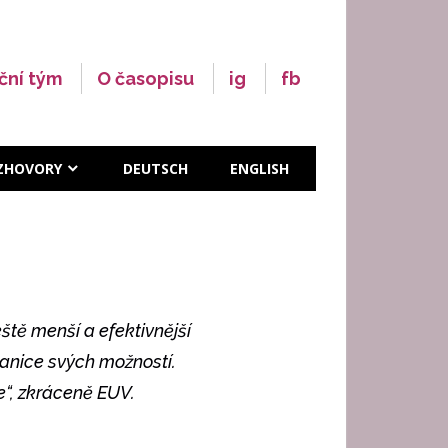
ční tým
O časopisu
ig
fb
ZHOVORY
DEUTSCH
ENGLISH
eště menší a efektivnější
ranice svých možností.
e“, zkráceně EUV.