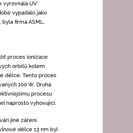
e vyrovnala UV
 době vypadalo jako
, byla firma ASML.
žít proces ionizace
vých orbitů kolem
ové délce. Tento proces
vaných 100 W. Druhá
fektivnějšímu procesu
l naprosto vyhovující.
áří jiné záření.
 vlnové délce 13 nm byl