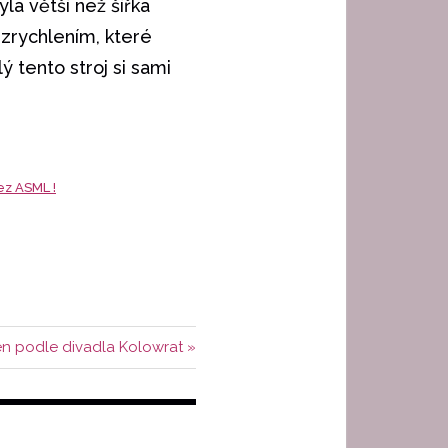
la větší než šířka
 zrychlením, které
ý tento stroj si sami
ez ASML !
en podle divadla Kolowrat