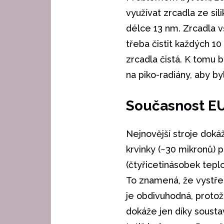
využívat zrcadla ze si
délce 13 nm. Zrcadla v
třeba čistit každých 10
zrcadla čistá. K tomu b
na piko-radiány, aby b
Současnost EU
Nejnovější stroje doká
krvinky (~30 mikronů) p
(čtyřicetinásobek tepl
To znamená, že vystřel
je obdivuhodná, protož
dokáže jen díky sousta