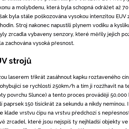
likonu a molybdenu, která byla schopná odrážet až 70
šak byla stále poškozována vysokou intenzitou EUV zá
 hodin. Stroj nakonec napustili plynem vodíku a kyslík
yly zrcadla vybaveny senzory, které měřily jejich poz
yla zachována vysoká přesnost.
V strojů
žou laserem třikrát zasáhnout kapku roztaveného cínu
ohybující se rychlostí 250km/h a tím ji rozžhavit na 
oty povrchu Slunce) a tento proces provádějí 50,000
í paprsek 150 tisíckrát za sekundu a nikdy neminou. I
e klade vrstvu čipu na vrstvu předchozí s nepřesnos
vě zrcadel, které jsou nejspíš ty nejhladší objekty v