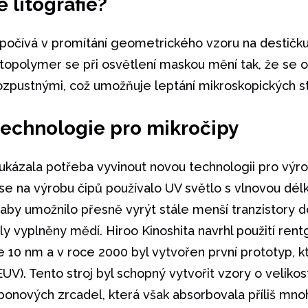
ě litografie?
 spočívá v promítání geometrického vzoru na destičk
topolymer se při osvětlení maskou mění tak, že se o
zpustnými, což umožňuje leptání mikroskopických st
technologie pro mikročipy
e ukázala potřeba vyvinout novou technologii pro výr
se na výrobu čipů používalo UV světlo s vlnovou dél
o, aby umožnilo přesně vyrýt stále menší tranzistory
yly vyplněny mědí. Hiroo Kinoshita navrhl použití re
 10 nm a v roce 2000 byl vytvořen první prototyp, k
 (EUV). Tento stroj byl schopný vytvořit vzory o veliko
rbonových zrcadel, která však absorbovala příliš m