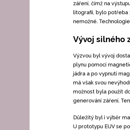
záření, čímž na výstup
litografii, bylo potřeb
nemožné. Technologie E
Vývoj silného 
Výzvou byl vývoj dosta
plynu pomocí magnetic
jádra a po vypnutí mag
má však svou nevýhodu
možnost byla použít do
generování záření. Ten
Důležitý byl i výběr ma
U prototypu EUV se pou