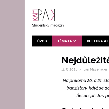
Přeskočit
na
KAMPAK
text
Studentský magazín
ÚVOD
TÉMATA
KULTURA A 
Nejdůležitě
11. 5. 2026
Jan Mazenauer
Na přelomu 20. a 21. sto
tranzistory, když se 
Řešení přišlo v 