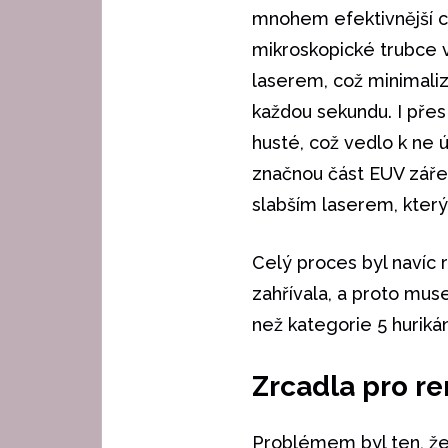
mnohem efektivnější cí
mikroskopické trubce v
laserem, což minimaliz
každou sekundu. I přes
husté, což vedlo k ne 
značnou část EUV zářen
slabším laserem, který 
Celý proces byl navíc 
zahřívala, a proto muse
než kategorie 5 hurikán
Zrcadla pro r
Problémem byl ten, že 