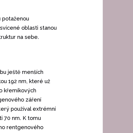
u potaženou
svícené oblasti stanou
ruktur na sebe.
obu ještě menších
kou 192 nm, které už
 do křemíkových
ntgenového záření
terý používal extrémní
sti 70 nm. K tomu
noho rentgenového