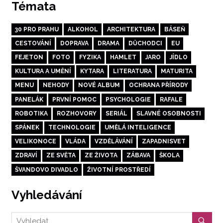
Témata
30 PRO PRAHU
ALKOHOL
ARCHITEKTURA
BÁSEŇ
CESTOVÁNÍ
DOPRAVA
DRAMA
DŮCHODCI
EU
FEJETON
FOTO
FYZIKA
HAMLET
JARO
JÍDLO
KULTURA A UMĚNÍ
KYTARA
LITERATURA
MATURITA
MENU
NEHODY
NOVÉ ALBUM
OCHRANA PŘÍRODY
PANELÁK
PRVNÍ POMOC
PSYCHOLOGIE
RAFALE
ROBOTIKA
ROZHOVORY
SERIÁL
SLAVNÉ OSOBNOSTI
SPÁNEK
TECHNOLOGIE
UMĚLÁ INTELIGENCE
VELIKONOCE
VLÁDA
VZDĚLÁVÁNÍ
ZAPADNISVET
ZDRAVÍ
ZE SVĚTA
ZE ŽIVOTA
ZÁBAVA
ŠKOLA
ŠVANDOVO DIVADLO
ŽIVOTNÍ PROSTŘEDÍ
Vyhledávání