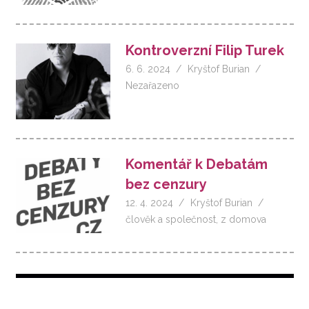
Kontroverzní Filip Turek
6. 6. 2024
Kryštof Burian
Nezařazeno
Komentář k Debatám
bez cenzury
12. 4. 2024
Kryštof Burian
člověk a společnost
,
z domova