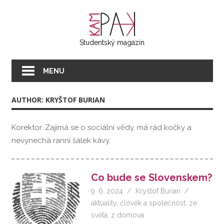
Přeskočit
KAMPAK
na
text
Studentský magazín
MENU
AUTHOR: KRYŠTOF BURIAN
Korektor. Zajímá se o sociální vědy, má rád kočky a
nevynechá ranní šálek kávy.
Co bude se Slovenskem?
9. 6. 2024
Kryštof Burian
aktuality
,
člověk a společnost
,
ze
světa
,
z domova