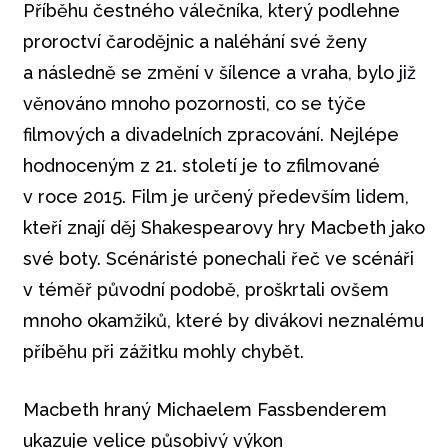
Příběhu čestného válečníka, který podlehne
proroctví čarodějnic a naléhání své ženy
a následně se změní v šílence a vraha, bylo již
věnováno mnoho pozornosti, co se týče
filmových a divadelních zpracování. Nejlépe
hodnoceným z 21. století je to zfilmované
v roce 2015. Film je určený především lidem,
kteří znají děj Shakespearovy hry Macbeth jako
své boty. Scénáristé ponechali řeč ve scénáři
v téměř původní podobě, proškrtali ovšem
mnoho okamžiků, které by divákovi neznalému
příběhu při zážitku mohly chybět.
Macbeth hraný Michaelem Fassbenderem
ukazuje velice působivý výkon