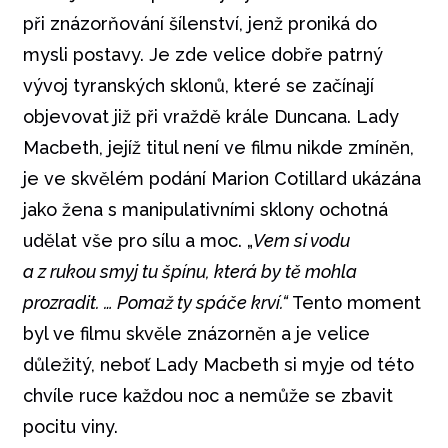
při znázorňování šílenství, jenž proniká do
mysli postavy. Je zde velice dobře patrný
vývoj tyranských sklonů, které se začínají
objevovat již při vraždě krále Duncana. Lady
Macbeth, jejíž titul není ve filmu nikde zmíněn,
je ve skvělém podání Marion Cotillard ukázána
jako žena s manipulativními sklony ochotná
udělat vše pro sílu a moc. „
Vem si vodu
a z rukou smyj tu špínu, která by tě mohla
prozradit. … Pomaž ty spáče krví.“
Tento moment
byl ve filmu skvěle znázorněn a je velice
důležitý, neboť Lady Macbeth si myje od této
chvíle ruce každou noc a nemůže se zbavit
pocitu viny.