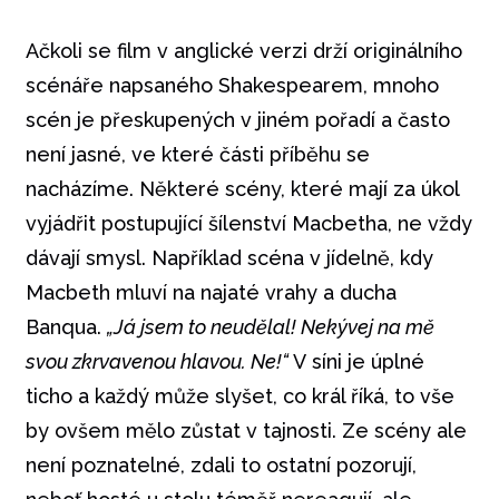
Ačkoli se film v anglické verzi drží originálního
scénáře napsaného Shakespearem, mnoho
scén je přeskupených v jiném pořadí a často
není jasné, ve které části příběhu se
nacházíme. Některé scény, které mají za úkol
vyjádřit postupující šílenství Macbetha, ne vždy
dávají smysl. Například scéna v jídelně, kdy
Macbeth mluví na najaté vrahy a ducha
Banqua.
„Já jsem to neudělal! Nekývej na mě
svou zkrvavenou hlavou. Ne!“
V síni je úplné
ticho a každý může slyšet, co král říká, to vše
by ovšem mělo zůstat v tajnosti. Ze scény ale
není poznatelné, zdali to ostatní pozorují,