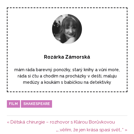
Rozárka Zámorská
mám ráda barevný ponožky, starý knihy a vůni moře,
ráda si čtu a chodím na procházky v dešti, maluju
medúzy a koukám s babičkou na detektivky
FILM
SHAKESPEARE
Navigace
Předchozí
Dětská chirurgie – rozhovor s Klárou Borůvkovou
příspěvek:
Další
„…věřím, že jen krása spasí svět…“