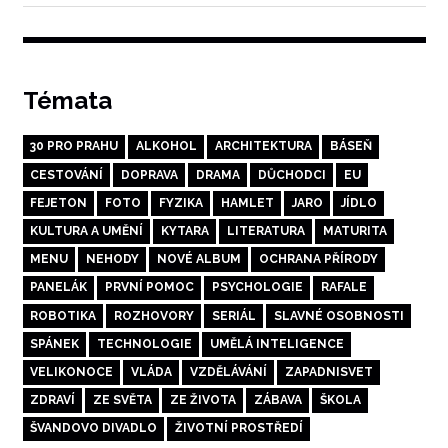
pro
příspěvek:
příspěvek
Témata
30 PRO PRAHU
ALKOHOL
ARCHITEKTURA
BÁSEŇ
CESTOVÁNÍ
DOPRAVA
DRAMA
DŮCHODCI
EU
FEJETON
FOTO
FYZIKA
HAMLET
JARO
JÍDLO
KULTURA A UMĚNÍ
KYTARA
LITERATURA
MATURITA
MENU
NEHODY
NOVÉ ALBUM
OCHRANA PŘÍRODY
PANELÁK
PRVNÍ POMOC
PSYCHOLOGIE
RAFALE
ROBOTIKA
ROZHOVORY
SERIÁL
SLAVNÉ OSOBNOSTI
SPÁNEK
TECHNOLOGIE
UMĚLÁ INTELIGENCE
VELIKONOCE
VLÁDA
VZDĚLÁVÁNÍ
ZAPADNISVET
ZDRAVÍ
ZE SVĚTA
ZE ŽIVOTA
ZÁBAVA
ŠKOLA
ŠVANDOVO DIVADLO
ŽIVOTNÍ PROSTŘEDÍ