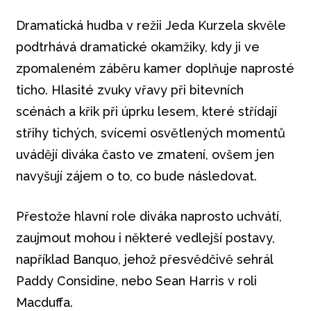
Dramatická hudba v režii Jeda Kurzela skvěle
podtrhává dramatické okamžiky, kdy ji ve
zpomaleném záběru kamer doplňuje naprosté
ticho. Hlasité zvuky vřavy při bitevních
scénách a křik při úprku lesem, které střídají
střihy tichých, svícemi osvětlených momentů
uvádějí diváka často ve zmatení, ovšem jen
navyšují zájem o to, co bude následovat.
Přestože hlavní role diváka naprosto uchvátí,
zaujmout mohou i některé vedlejší postavy,
například Banquo, jehož přesvědčivě sehrál
Paddy Considine, nebo Sean Harris v roli
Macduffa.