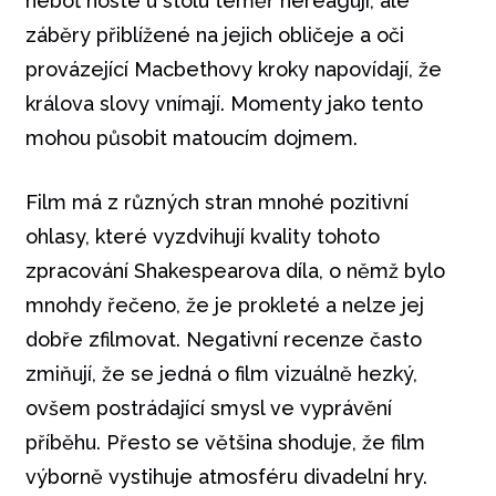
neboť hosté u stolu téměř nereagují, ale
záběry přiblížené na jejich obličeje a oči
provázející Macbethovy kroky napovídají, že
králova slovy vnímají. Momenty jako tento
mohou působit matoucím dojmem.
Film má z různých stran mnohé pozitivní
ohlasy, které vyzdvihují kvality tohoto
zpracování Shakespearova díla, o němž bylo
mnohdy řečeno, že je prokleté a nelze jej
dobře zfilmovat. Negativní recenze často
zmiňují, že se jedná o film vizuálně hezký,
ovšem postrádající smysl ve vyprávění
příběhu. Přesto se většina shoduje, že film
výborně vystihuje atmosféru divadelní hry.