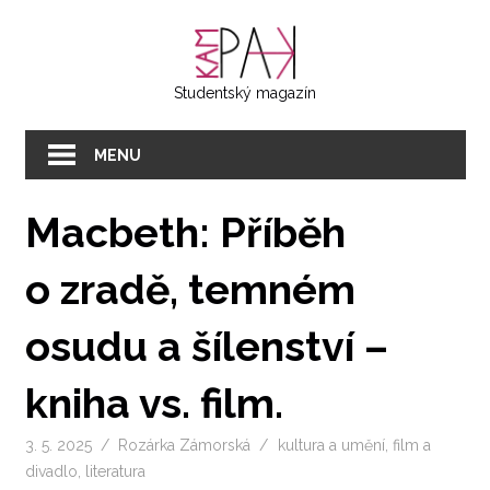
Přeskočit
KAMPAK
na
text
Studentský magazín
MENU
Macbeth: Příběh
o zradě, temném
osudu a šílenství –
kniha vs. film.
3. 5. 2025
Rozárka Zámorská
kultura a umění
,
film a
divadlo
,
literatura