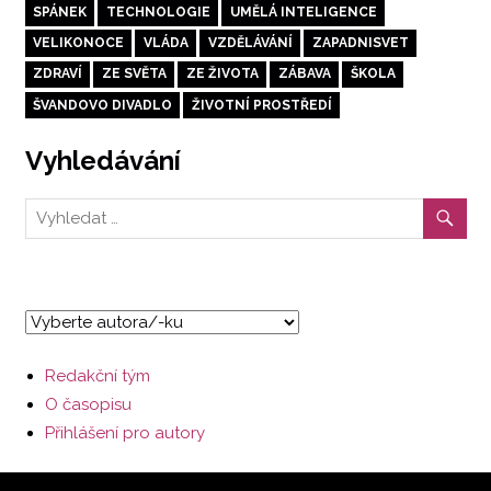
SPÁNEK
TECHNOLOGIE
UMĚLÁ INTELIGENCE
VELIKONOCE
VLÁDA
VZDĚLÁVÁNÍ
ZAPADNISVET
ZDRAVÍ
ZE SVĚTA
ZE ŽIVOTA
ZÁBAVA
ŠKOLA
ŠVANDOVO DIVADLO
ŽIVOTNÍ PROSTŘEDÍ
Vyhledávání
Redakční tým
O časopisu
Přihlášení pro autory