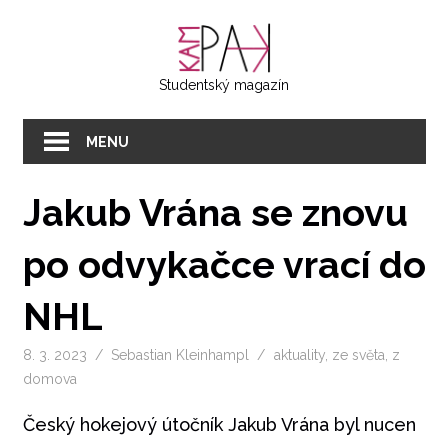
Přeskočit
KAMPAK
na
text
Studentský magazín
MENU
Jakub Vrána se znovu
po odvykačce vrací do
NHL
8. 3. 2023
Sebastian Kleinhampl
aktuality
,
ze světa
,
z
domova
Český hokejový útočník Jakub Vrána byl nucen