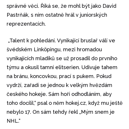
správné věci. Říká se, že mohl být jako David
Pastrňák, s ním ostatně hrál v juniorských
reprezentacích.
„Talent k pohledání. Vynikající bruslař válí ve
švédském Linköpingu, mezi hromadou
vynikajících mladíků se už prosadil do prvního
týmu a okusil tamní elitserien. Udivuje tahem
na bránu, koncovkou, prací s pukem. Pokud
vydrží, zařadí se jednou k velkým hvězdám
českého hokeje. Sám hoří odhodláním, aby
toho docílil,“ psal o něm hokej.cz, když mu ještě
nebylo 17. On sám tehdy řekl „Mým snem je
NHL.“