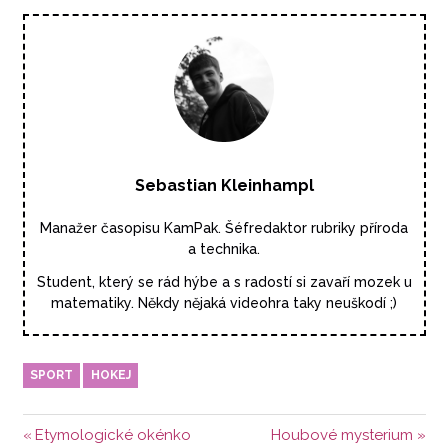
Sebastian Kleinhampl
Manažer časopisu KamPak. Šéfredaktor rubriky příroda
a technika.
Student, který se rád hýbe a s radostí si zavaří mozek u
matematiky. Někdy nějaká videohra taky neuškodí ;)
SPORT
HOKEJ
Navigace
Předchozí
Další
Etymologické okénko
Houbové mysterium