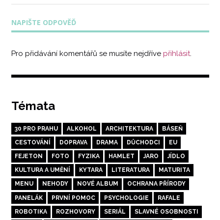
příspěvek:
příspěvek:
pro
NAPIŠTE ODPOVĚĎ
příspěvek
Pro přidávání komentářů se musíte nejdříve
přihlásit
.
Témata
30 PRO PRAHU
ALKOHOL
ARCHITEKTURA
BÁSEŇ
CESTOVÁNÍ
DOPRAVA
DRAMA
DŮCHODCI
EU
FEJETON
FOTO
FYZIKA
HAMLET
JARO
JÍDLO
KULTURA A UMĚNÍ
KYTARA
LITERATURA
MATURITA
MENU
NEHODY
NOVÉ ALBUM
OCHRANA PŘÍRODY
PANELÁK
PRVNÍ POMOC
PSYCHOLOGIE
RAFALE
ROBOTIKA
ROZHOVORY
SERIÁL
SLAVNÉ OSOBNOSTI