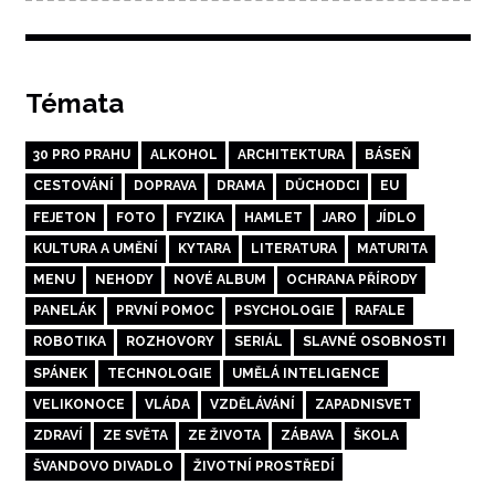
Témata
30 PRO PRAHU
ALKOHOL
ARCHITEKTURA
BÁSEŇ
CESTOVÁNÍ
DOPRAVA
DRAMA
DŮCHODCI
EU
FEJETON
FOTO
FYZIKA
HAMLET
JARO
JÍDLO
KULTURA A UMĚNÍ
KYTARA
LITERATURA
MATURITA
MENU
NEHODY
NOVÉ ALBUM
OCHRANA PŘÍRODY
PANELÁK
PRVNÍ POMOC
PSYCHOLOGIE
RAFALE
ROBOTIKA
ROZHOVORY
SERIÁL
SLAVNÉ OSOBNOSTI
SPÁNEK
TECHNOLOGIE
UMĚLÁ INTELIGENCE
VELIKONOCE
VLÁDA
VZDĚLÁVÁNÍ
ZAPADNISVET
ZDRAVÍ
ZE SVĚTA
ZE ŽIVOTA
ZÁBAVA
ŠKOLA
ŠVANDOVO DIVADLO
ŽIVOTNÍ PROSTŘEDÍ