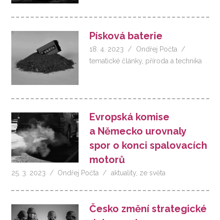
Písková baterie
18. 4. 2023
Ondřej Počta
tematické články
,
příroda a technika
Evropská komise
a Německo urovnaly
spor o konci spalovacích
motorů
25. 3. 2023
Ondřej Počta
aktuality
,
ze světa
Česko změní strategické