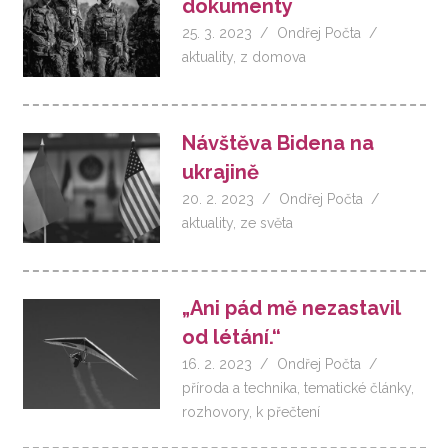
dokumenty
25. 3. 2023
Ondřej Počta
aktuality
,
z domova
Návštěva Bidena na
ukrajině
20. 2. 2023
Ondřej Počta
aktuality
,
ze světa
„Ani pád mě nezastavil
od létání.“
16. 2. 2023
Ondřej Počta
příroda a technika
,
tematické články
,
rozhovory
,
k přečtení