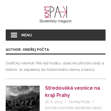
Přeskočit
KAMPAK
na
text
Studentský magazín
MENU
AUTHOR: ONDŘEJ POČTA
Grafický návrhář. Má rád hudbu, obecně přírodní vědy a
historii. Je zapálený do historického šermu a tanců.
Středověká vesnice na
kraji Prahy
16. 6. 2023
Ondřej Počta
příroda a technika
,
tematické články