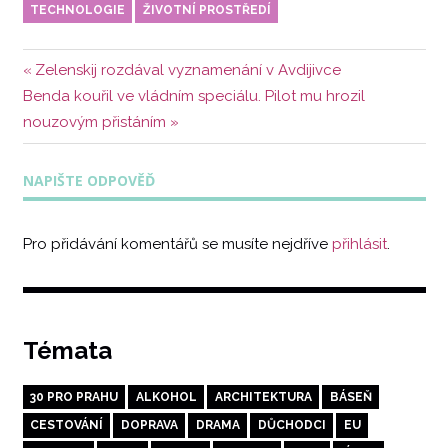
TECHNOLOGIE
ŽIVOTNÍ PROSTŘEDÍ
Navigace
Předchozí
Zelenskij rozdával vyznamenání v Avdijivce
Další
příspěvek:
Benda kouřil ve vládním speciálu. Pilot mu hrozil
pro
příspěvek:
nouzovým přistáním
příspěvek
NAPIŠTE ODPOVĚĎ
Pro přidávání komentářů se musíte nejdříve
přihlásit
.
Témata
30 PRO PRAHU
ALKOHOL
ARCHITEKTURA
BÁSEŇ
CESTOVÁNÍ
DOPRAVA
DRAMA
DŮCHODCI
EU