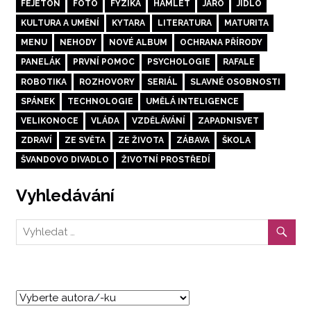
FEJETON
FOTO
FYZIKA
HAMLET
JARO
JÍDLO
KULTURA A UMĚNÍ
KYTARA
LITERATURA
MATURITA
MENU
NEHODY
NOVÉ ALBUM
OCHRANA PŘÍRODY
PANELÁK
PRVNÍ POMOC
PSYCHOLOGIE
RAFALE
ROBOTIKA
ROZHOVORY
SERIÁL
SLAVNÉ OSOBNOSTI
SPÁNEK
TECHNOLOGIE
UMĚLÁ INTELIGENCE
VELIKONOCE
VLÁDA
VZDĚLÁVÁNÍ
ZAPADNISVET
ZDRAVÍ
ZE SVĚTA
ZE ŽIVOTA
ZÁBAVA
ŠKOLA
ŠVANDOVO DIVADLO
ŽIVOTNÍ PROSTŘEDÍ
Vyhledávání