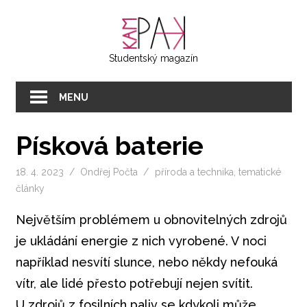
Přeskočit
KAMPAK
na
text
Studentský magazín
MENU
Písková baterie
18. 4. 2023
Ondřej Počta
příroda a technika
,
tematické
články
Největším problémem u obnovitelných zdrojů
je ukládání energie z nich vyrobené. V noci
například nesvítí slunce, nebo někdy nefouká
vítr, ale lidé přesto potřebují nejen svítit.
U zdrojů z fosilních paliv se kdykoli může