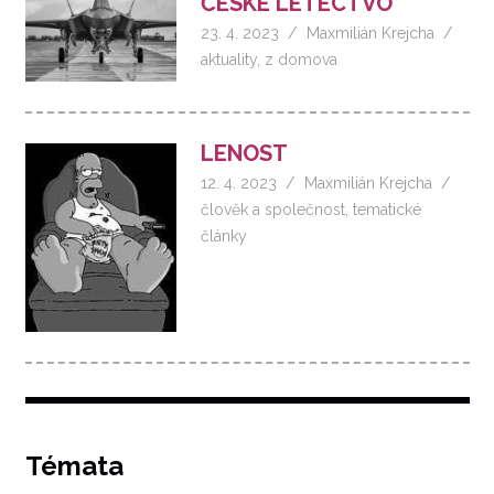
ČESKÉ LETECTVO
23. 4. 2023
Maxmilián Krejcha
aktuality
,
z domova
LENOST
12. 4. 2023
Maxmilián Krejcha
člověk a společnost
,
tematické
články
Témata