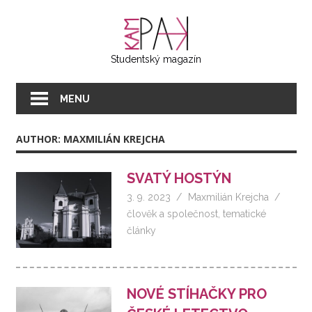
Přeskočit
KAMPAK
na
text
Studentský magazín
MENU
AUTHOR: MAXMILIÁN KREJCHA
SVATÝ HOSTÝN
3. 9. 2023
Maxmilián Krejcha
člověk a společnost
,
tematické
články
NOVÉ STÍHAČKY PRO