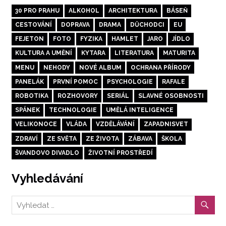
30 PRO PRAHU
ALKOHOL
ARCHITEKTURA
BÁSEŇ
CESTOVÁNÍ
DOPRAVA
DRAMA
DŮCHODCI
EU
FEJETON
FOTO
FYZIKA
HAMLET
JARO
JÍDLO
KULTURA A UMĚNÍ
KYTARA
LITERATURA
MATURITA
MENU
NEHODY
NOVÉ ALBUM
OCHRANA PŘÍRODY
PANELÁK
PRVNÍ POMOC
PSYCHOLOGIE
RAFALE
ROBOTIKA
ROZHOVORY
SERIÁL
SLAVNÉ OSOBNOSTI
SPÁNEK
TECHNOLOGIE
UMĚLÁ INTELIGENCE
VELIKONOCE
VLÁDA
VZDĚLÁVÁNÍ
ZAPADNISVET
ZDRAVÍ
ZE SVĚTA
ZE ŽIVOTA
ZÁBAVA
ŠKOLA
ŠVANDOVO DIVADLO
ŽIVOTNÍ PROSTŘEDÍ
Vyhledávání