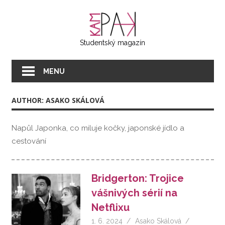
Přeskočit
KAMPAK
na
text
Studentský magazín
MENU
AUTHOR: ASAKO SKÁLOVÁ
Napůl Japonka, co miluje kočky, japonské jídlo a
cestování
Bridgerton: Trojice
vášnivých sérií na
Netflixu
1. 6. 2024
Asako Skálová