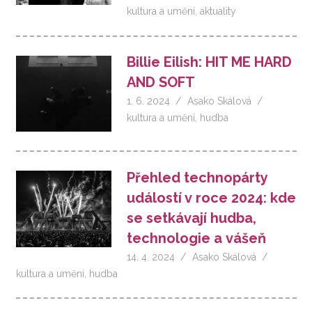
kultura a umění
,
aktuality
Billie Eilish: HIT ME HARD
AND SOFT
1. 6. 2024
Asako Skálová
kultura a umění
,
hudba
Přehled technopárty
událostí v roce 2024: kde
se setkávají hudba,
technologie a vášeň
14. 4. 2024
Asako Skálová
kultura a umění
,
hudba