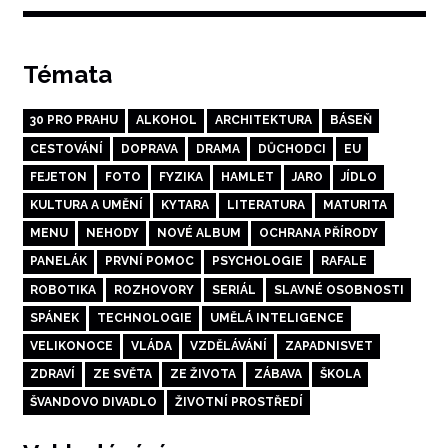
Témata
30 PRO PRAHU
ALKOHOL
ARCHITEKTURA
BÁSEŇ
CESTOVÁNÍ
DOPRAVA
DRAMA
DŮCHODCI
EU
FEJETON
FOTO
FYZIKA
HAMLET
JARO
JÍDLO
KULTURA A UMĚNÍ
KYTARA
LITERATURA
MATURITA
MENU
NEHODY
NOVÉ ALBUM
OCHRANA PŘÍRODY
PANELÁK
PRVNÍ POMOC
PSYCHOLOGIE
RAFALE
ROBOTIKA
ROZHOVORY
SERIÁL
SLAVNÉ OSOBNOSTI
SPÁNEK
TECHNOLOGIE
UMĚLÁ INTELIGENCE
VELIKONOCE
VLÁDA
VZDĚLÁVÁNÍ
ZAPADNISVET
ZDRAVÍ
ZE SVĚTA
ZE ŽIVOTA
ZÁBAVA
ŠKOLA
ŠVANDOVO DIVADLO
ŽIVOTNÍ PROSTŘEDÍ