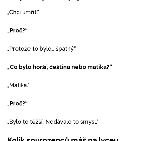
„Chci umřít.“
„Proč?“
„Protože to bylo… špatný.“
„Co bylo horší, čeština nebo matika?“
„Matika.“
„Proč?“
„Bylo to těžší. Nedávalo to smysl.“
Kolik sourozenců máš na lyceu