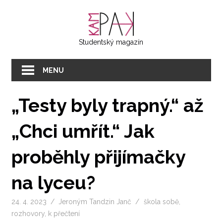
Přeskočit
KAMPAK
na
text
Studentský magazín
MENU
„Testy byly trapný.“ až
„Chci umřít.“ Jak
proběhly přijímačky
na lyceu?
24. 4. 2023
Jeroným Tandzin Janč
škola sobě
,
rozhovory
,
k přečtení