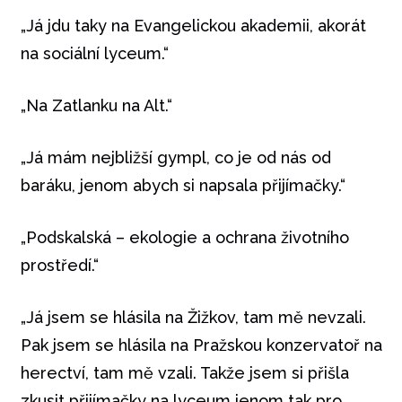
„Já jdu taky na Evangelickou akademii, akorát
na sociální lyceum.“
„Na Zatlanku na Alt.“
„Já mám nejbližší gympl, co je od nás od
baráku, jenom abych si napsala přijímačky.“
„Podskalská – ekologie a ochrana životního
prostředí.“
„Já jsem se hlásila na Žižkov, tam mě nevzali.
Pak jsem se hlásila na Pražskou konzervatoř na
herectví, tam mě vzali. Takže jsem si přišla
zkusit přijímačky na lyceum jenom tak pro