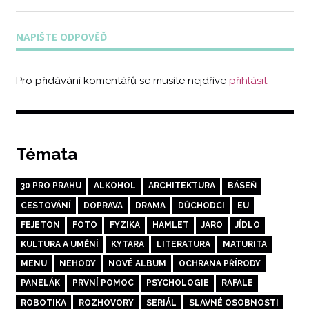
příspěvek
příspěvek:
NAPIŠTE ODPOVĚĎ
Pro přidávání komentářů se musíte nejdříve
přihlásit
.
Témata
30 PRO PRAHU
ALKOHOL
ARCHITEKTURA
BÁSEŇ
CESTOVÁNÍ
DOPRAVA
DRAMA
DŮCHODCI
EU
FEJETON
FOTO
FYZIKA
HAMLET
JARO
JÍDLO
KULTURA A UMĚNÍ
KYTARA
LITERATURA
MATURITA
MENU
NEHODY
NOVÉ ALBUM
OCHRANA PŘÍRODY
PANELÁK
PRVNÍ POMOC
PSYCHOLOGIE
RAFALE
ROBOTIKA
ROZHOVORY
SERIÁL
SLAVNÉ OSOBNOSTI