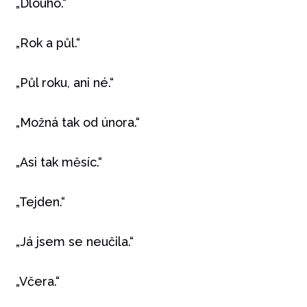
„Dlouho.“
„Rok a půl.“
„Půl roku, ani né.“
„Možná tak od února.“
„Asi tak měsíc.“
„Tejden.“
„Já jsem se neučila.“
„Včera.“