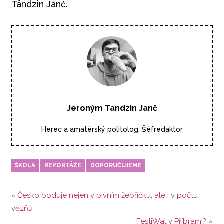
Tändzin Janč.
Jeroným Tandzin Janč
Herec a amatérský politolog. Šéfredaktor
ŠKOLA
REPORTÁŽE
DOPORUČUJEME
Navigace
Předchozí
Česko boduje nejen v pivním žebříčku, ale i v počtu
příspěvek:
vězňů
pro
Další
FestiWal v Příbrami?