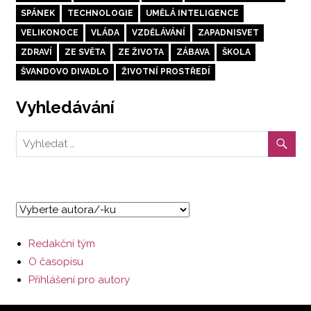
SPÁNEK
TECHNOLOGIE
UMĚLÁ INTELIGENCE
VELIKONOCE
VLÁDA
VZDĚLÁVÁNÍ
ZAPADNISVET
ZDRAVÍ
ZE SVĚTA
ZE ŽIVOTA
ZÁBAVA
ŠKOLA
ŠVANDOVO DIVADLO
ŽIVOTNÍ PROSTŘEDÍ
Vyhledávání
Redakční tým
O časopisu
Přihlášení pro autory