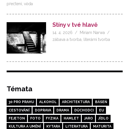
přečtení
,
věda
Stíny v tvé hlavě
14. 4. 2026
Miriam Narwa
zábava a tvorba
,
literární tvorba
Témata
30 PRO PRAHU
ALKOHOL
ARCHITEKTURA
BÁSEŇ
CESTOVÁNÍ
DOPRAVA
DRAMA
DŮCHODCI
EU
FEJETON
FOTO
FYZIKA
HAMLET
JARO
JÍDLO
KULTURA A UMĚNÍ
KYTARA
LITERATURA
MATURITA