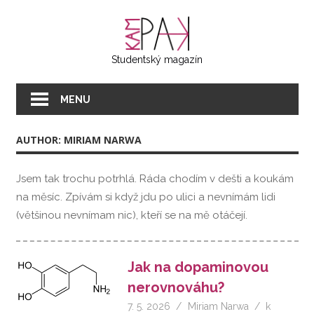
Přeskočit
KAMPAK
na
text
Studentský magazín
MENU
AUTHOR: MIRIAM NARWA
Jsem tak trochu potrhlá. Ráda chodím v dešti a koukám
na měsíc. Zpívám si když jdu po ulici a nevnímám lidi
(většinou nevnímam nic), kteří se na mě otáčejí.
Jak na dopaminovou
nerovnováhu?
7. 5. 2026
Miriam Narwa
k