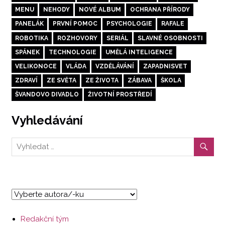
MENU
NEHODY
NOVÉ ALBUM
OCHRANA PŘÍRODY
PANELÁK
PRVNÍ POMOC
PSYCHOLOGIE
RAFALE
ROBOTIKA
ROZHOVORY
SERIÁL
SLAVNÉ OSOBNOSTI
SPÁNEK
TECHNOLOGIE
UMĚLÁ INTELIGENCE
VELIKONOCE
VLÁDA
VZDĚLÁVÁNÍ
ZAPADNISVET
ZDRAVÍ
ZE SVĚTA
ZE ŽIVOTA
ZÁBAVA
ŠKOLA
ŠVANDOVO DIVADLO
ŽIVOTNÍ PROSTŘEDÍ
Vyhledávání
Redakční tým