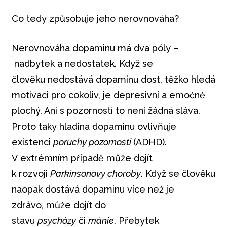
Co tedy způsobuje jeho nerovnováha?
Nerovnováha dopaminu má dva póly –
nadbytek a nedostatek. Když se
člověku nedostává dopaminu dost, těžko hledá
motivaci pro cokoliv, je depresivní a emočně
plochý. Ani s pozorností to není žádná sláva.
Proto taky hladina dopaminu ovlivňuje
existenci
poruchy pozornosti
(ADHD).
V extrémním případě může dojít
k rozvoji
Parkinsonovy choroby
. Když se člověku
naopak dostává dopaminu více než je
zdrávo, může dojít do
stavu
psychózy
či
mánie
. Přebytek