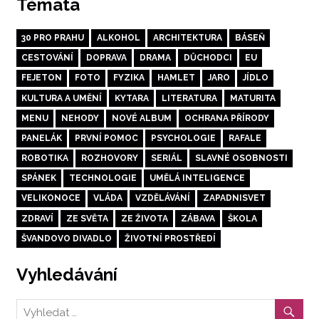
Témata
30 PRO PRAHU
ALKOHOL
ARCHITEKTURA
BÁSEŇ
CESTOVÁNÍ
DOPRAVA
DRAMA
DŮCHODCI
EU
FEJETON
FOTO
FYZIKA
HAMLET
JARO
JÍDLO
KULTURA A UMĚNÍ
KYTARA
LITERATURA
MATURITA
MENU
NEHODY
NOVÉ ALBUM
OCHRANA PŘÍRODY
PANELÁK
PRVNÍ POMOC
PSYCHOLOGIE
RAFALE
ROBOTIKA
ROZHOVORY
SERIÁL
SLAVNÉ OSOBNOSTI
SPÁNEK
TECHNOLOGIE
UMĚLÁ INTELIGENCE
VELIKONOCE
VLÁDA
VZDĚLÁVÁNÍ
ZAPADNISVET
ZDRAVÍ
ZE SVĚTA
ZE ŽIVOTA
ZÁBAVA
ŠKOLA
ŠVANDOVO DIVADLO
ŽIVOTNÍ PROSTŘEDÍ
Vyhledávání