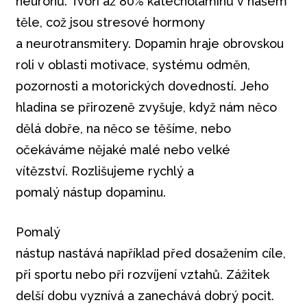
neuronů. Tvoří až 80% katecholaminů v našem
těle, což jsou stresové hormony
a neurotransmitery. Dopamin hraje obrovskou
roli v oblasti motivace, systému odměn,
pozornosti a motorických dovedností. Jeho
hladina se přirozeně zvyšuje, když nám něco
dělá dobře, na něco se těšíme, nebo
očekáváme nějaké malé nebo velké
vítězství. Rozlišujeme rychlý a
pomalý nástup dopaminu.
Pomalý
nástup nastává například před dosažením cíle,
při sportu nebo při rozvíjení vztahů. Zážitek
delší dobu vyznívá a zanechává dobrý pocit.