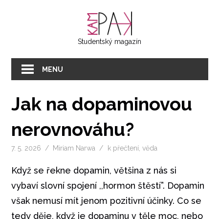
Přeskočit
KAMPAK
na
text
Studentský magazín
MENU
Jak na dopaminovou
nerovnováhu?
7. 5. 2026
Miriam Narwa
k přečtení
,
věda
Když se řekne dopamin, většina z nás si
vybaví slovní spojení ,,hormon štěstí”. Dopamin
však nemusí mít jenom pozitivní účinky. Co se
tedy děje, když je dopaminu v těle moc, nebo