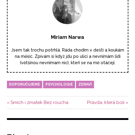
Miriam Narwa
Jsem tak trochu potrhlá. Ráda chodím v dešti a koukám
na měsíc. Zpívám si když jdu po ulici a nevnímám lidi
(většinou nevnímam nic), kteří se na mě otáčejí.
DOPORUČUJEME
PSYCHOLOGIE
ZDRAVÍ
Navigace
Předchozí
Další
Smích i zmatek Bez roucha
Pravda, která bolí
příspěvek:
příspěvek:
pro
příspěvek