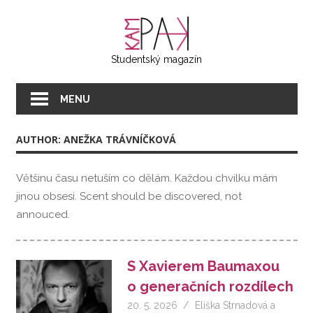
Přeskočit
KAMPAK
na
text
Studentský magazín
MENU
AUTHOR: ANEŽKA TRÁVNÍČKOVÁ
Většinu času netuším co dělám. Každou chvilku mám
jinou obsesi. Scent should be discovered, not
annouced.
S Xavierem Baumaxou
o generačních rozdílech
20. 5. 2026
Eliška Strnadová
a