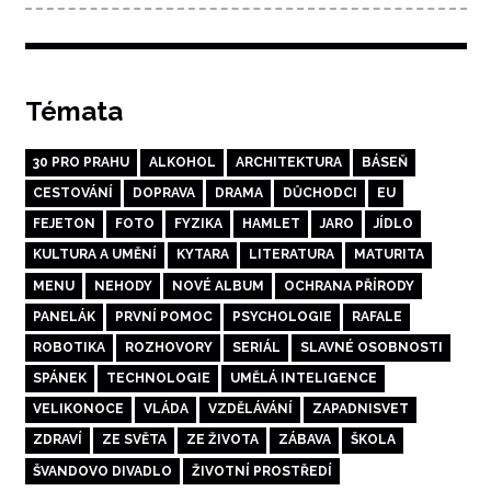
Témata
30 PRO PRAHU
ALKOHOL
ARCHITEKTURA
BÁSEŇ
CESTOVÁNÍ
DOPRAVA
DRAMA
DŮCHODCI
EU
FEJETON
FOTO
FYZIKA
HAMLET
JARO
JÍDLO
KULTURA A UMĚNÍ
KYTARA
LITERATURA
MATURITA
MENU
NEHODY
NOVÉ ALBUM
OCHRANA PŘÍRODY
PANELÁK
PRVNÍ POMOC
PSYCHOLOGIE
RAFALE
ROBOTIKA
ROZHOVORY
SERIÁL
SLAVNÉ OSOBNOSTI
SPÁNEK
TECHNOLOGIE
UMĚLÁ INTELIGENCE
VELIKONOCE
VLÁDA
VZDĚLÁVÁNÍ
ZAPADNISVET
ZDRAVÍ
ZE SVĚTA
ZE ŽIVOTA
ZÁBAVA
ŠKOLA
ŠVANDOVO DIVADLO
ŽIVOTNÍ PROSTŘEDÍ