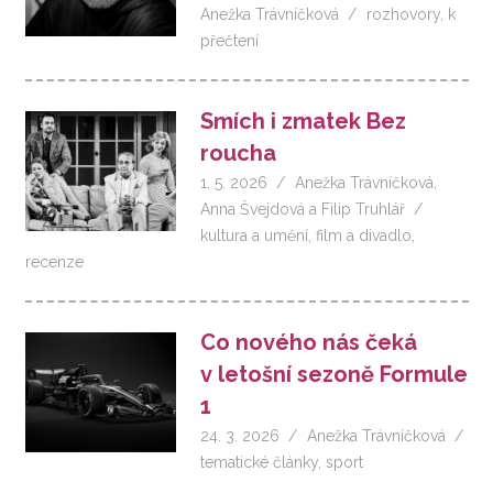
Anežka Trávníčková
rozhovory
,
k
přečtení
Smích i zmatek Bez
roucha
1. 5. 2026
Anežka Trávníčková
,
Anna Švejdová
a
Filip Truhlář
kultura a umění
,
film a divadlo
,
recenze
Co nového nás čeká
v letošní sezoně Formule
1
24. 3. 2026
Anežka Trávníčková
tematické články
,
sport