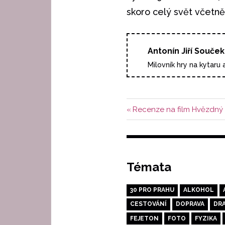
skoro celý svět včetně
Antonín Jiří Souček
Milovník hry na kytaru 
Navigace
Předchozí
Recenze na film Hvězdný
příspěvek:
pro
příspěvek
Témata
30 PRO PRAHU
ALKOHOL
CESTOVÁNÍ
DOPRAVA
DR
FEJETON
FOTO
FYZIKA