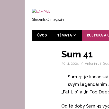
Přeskočit
na
KAMPAK
text
Studentský magazín
ÚVOD
TÉMATA
KULTURA A 
Sum 41
30. 4. 2024
Antonín Jiří So
Sum 41 je kanadská 
svým legendárním al
„Fat Lip“ a „In Too Dee
Od té doby Sum 41 vyda