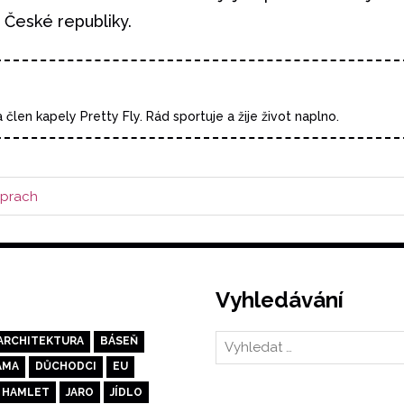
 České republiky.
a člen kapely Pretty Fly. Rád sportuje a žije život naplno.
 prach
Vyhledávání
ARCHITEKTURA
BÁSEŇ
AMA
DŮCHODCI
EU
HAMLET
JARO
JÍDLO