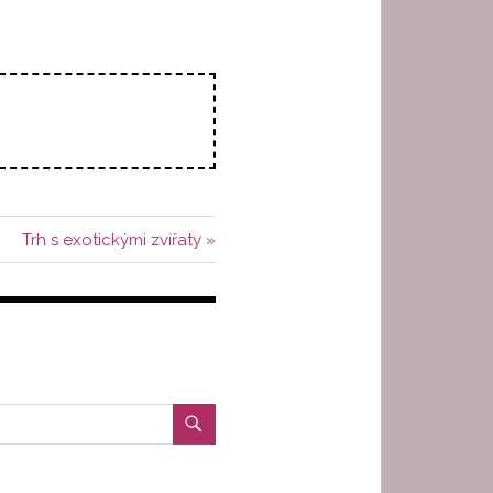
Další
Trh s exotickými zvířaty
příspěvek: