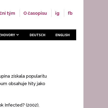
ční tým
O časopisu
ig
fb
ZHOVORY
DEUTSCH
ENGLISH
pina získala popularitu
bum obsahuje hity jako
k Infected? (2002),