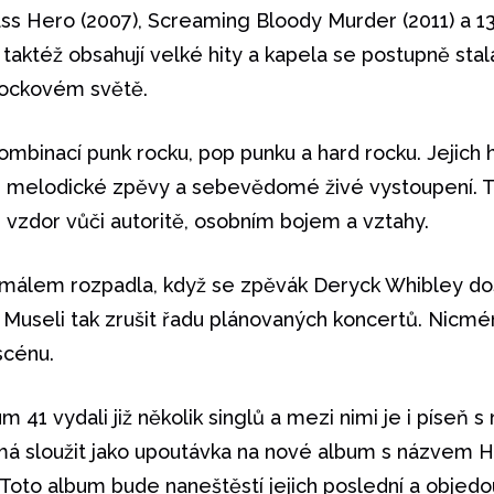
ss Hero (2007), Screaming Bloody Murder (2011) a 13
taktéž obsahují velké hity a kapela se postupně stal
rockovém světě.
mbinací punk rocku, pop punku a hard rocku. Jejich
fy, melodické zpěvy a sebevědomé živé vystoupení. T
e vzdor vůči autoritě, osobním bojem a vztahy.
 málem rozpadla, když se zpěvák Deryck Whibley do
Museli tak zrušit řadu plánovaných koncertů. Nicmé
scénu.
 41 vydali již několik singlů a mezi nimi je i píseň 
 má sloužit jako upoutávka na nové album s názvem H
 Toto album bude naneštěstí jejich poslední a objedo