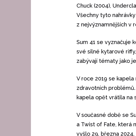
Chuck (2004), Undercla
Všechny tyto nahrávky 
z nejvýznamnějších v 
Sum 41 se vyznačuje ko
své silné kytarové rif
zabývají tématy jako j
V roce 2019 se kapela
zdravotních problémů. 
kapela opět vrátila na 
V současné době se Sum
a Twist of Fate, která
vyšlo 29. března 2024.