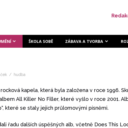
Redak
UMĚNÍ
ŠKOLA SOBĚ
ZÁBAVA A TVORBA
RO
uček
hudba
rocková kapela, která byla založena v roce 1996. Sku
bem All Killer No Filler, které vyšlo v roce 2001. Al
p“, které se staly jejich průlomovými písněmi.
li řadu dalších úspěšných alb, včetně Does This Loo