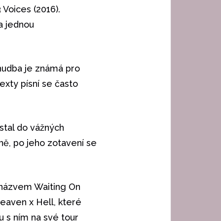
 Voices (2016).
a jednou
 hudba je známá pro
exty písní se často
stal do vážných
ně, po jeho zotavení se
s názvem Waiting On
eaven x Hell, které
u s ním na své tour