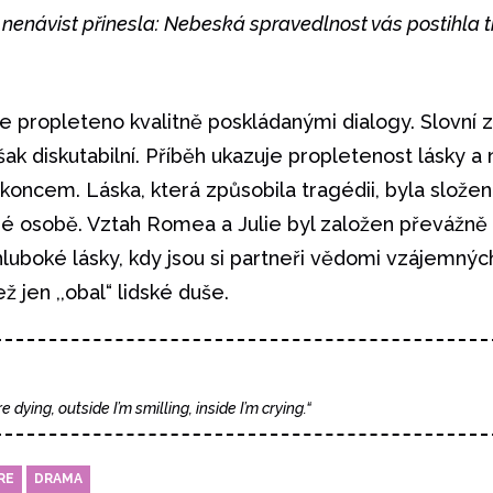
 nenávist přinesla: Nebeská spravedlnost vás postihla t
 propleteno kvalitně poskládanými dialogy. Slovní z
ak diskutabilní. Příběh ukazuje propletenost lásky a 
 koncem. Láska, která způsobila tragédii, byla složen
hé osobě. Vztah Romea a Julie byl založen převážně
hluboké lásky, kdy jsou si partneři vědomi vzájemných
ž jen ,,obal“ lidské duše.
e dying, outside I’m smilling, inside I’m crying.“
RE
DRAMA