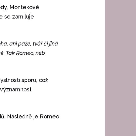
rody, Montekové
 se zamiluje
ha, ani paže, tvář či jiná
jně. Tak Romeo, neb
yslnosti sporu, což
 nevýznamnost
odů. Následně je Romeo