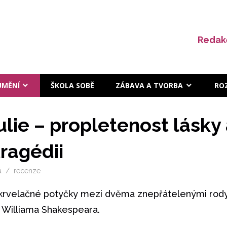
Redak
UMĚNÍ
ŠKOLA SOBĚ
ZÁBAVA A TVORBA
RO
lie – propletenost lásky 
tragédii
á
recenze
, krvelačné potyčky mezi dvěma znepřátelenými rody
d Williama Shakespeara.