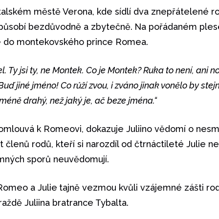
italském městě Verona, kde sídlí dva znepřátelené 
r působí bezdůvodně a zbytečně.
Na pořádaném plese
ie do montekovského prince Romea.
l. Ty jsi ty, ne Montek. Co je Montek? Ruka to není, ani no
 Buď jiné jméno! Co růží zvou, i zváno jinak vonělo by ste
éně drahý, než jaký je, ač beze jména.“
 promlouvá k Romeovi, dokazuje Juliino vědomí o nesm
t členů rodů, kteří si narozdíl od čtrnáctileté Julie
emných sporů neuvědomují.
 Romeo a Julie
tajně vezmou kvůli vzájemné zášti r
raždě Juliina bratrance Tybalta.