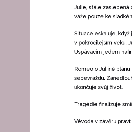
Julie, stále zaslepená 
váže pouze ke sladk
Situace eskaluje, když
v pokročilejším věku. J
Uspávacím jedem nafin
Romeo o Juliině plánu n
sebevraždu. Zanedlou
ukončuje svůj život.
Tragédie finalizuje smí
Vévoda v závěru praví: