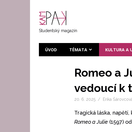
Přeskočit
na
KAMPAK
text
Studentský magazín
ÚVOD
TÉMATA
KULTURA A 
Romeo a Ju
vedoucí k 
20. 6. 2025
Erika Šárovcov
Tragická láska, napětí
Romeo a Julie
(1597) o