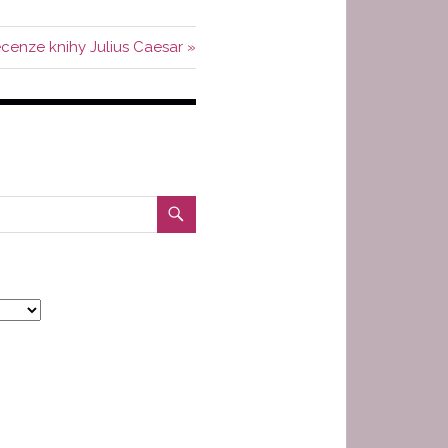
lší
cenze knihy Julius Caesar
íspěvek: