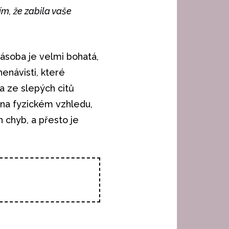
ím, že zabila vaše
ásoba je velmi bohatá,
nenávisti, které
a ze slepých citů
 na fyzickém vzhledu,
 chyb, a přesto je