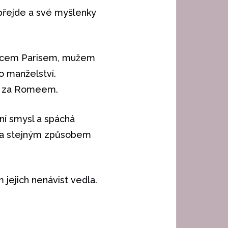
e přejde a své myšlenky
chticem Parisem, mužem
ho manželství.
ku za Romeem.
tní smysl a spáchá
mea stejným způsobem
m jejich nenávist vedla.