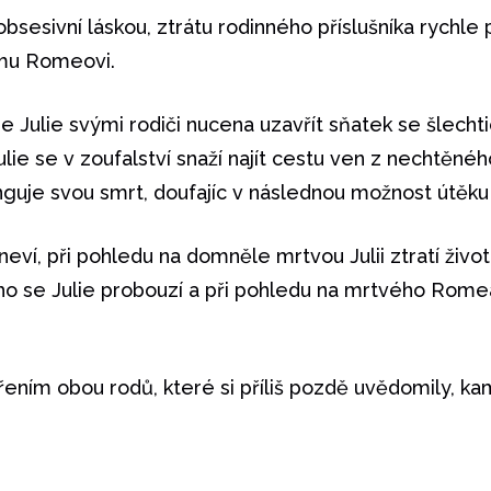
obsesivní láskou, ztrátu rodinného příslušníka rychl
ému Romeovi.
 je Julie svými rodiči nucena uzavřít sňatek se šle
ulie se v zoufalství snaží najít cestu ven z nechtěné
guje svou smrt, doufajíc v následnou možnost útě
eví, při pohledu na domněle mrtvou Julii ztratí živo
ho se Julie probouzí a při pohledu na mrtvého Ro
řením obou rodů, které si příliš pozdě uvědomily, ka