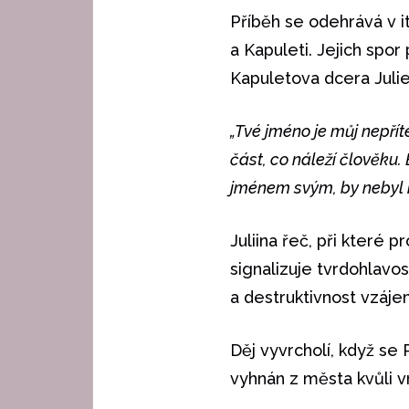
Příběh se odehrává v 
a Kapuleti. Jejich spo
Kapuletova dcera Jul
„Tvé jméno je můj nepříte
část, co náleží člověku.
jménem svým, by nebyl m
Juliina řeč, při které
signalizuje tvrdohlavos
a destruktivnost vzáj
Děj vyvrcholí, když se
vyhnán z města kvůli v