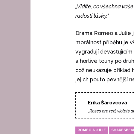
„Vidíte, co všechna vaše
radosti lásky.“
Drama Romeo a Julie je
morálnost příběhu je vš
vygradují devastujícím
a horlivé touhy po dru
což neukazuje příklad 
jejich pouto pevnější ne
Erika Šárovcová
„Roses are red, violets ar
ROMEO A JULIE
SHAKESPEA