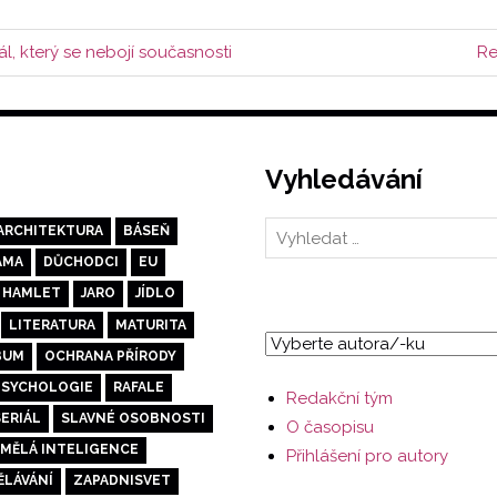
Da
ál, který se nebojí současnosti
Re
př
Vyhledávání
ARCHITEKTURA
BÁSEŇ
AMA
DŮCHODCI
EU
HAMLET
JARO
JÍDLO
LITERATURA
MATURITA
BUM
OCHRANA PŘÍRODY
PSYCHOLOGIE
RAFALE
Redakční tým
SERIÁL
SLAVNÉ OSOBNOSTI
O časopisu
MĚLÁ INTELIGENCE
Přihlášení pro autory
ĚLÁVÁNÍ
ZAPADNISVET