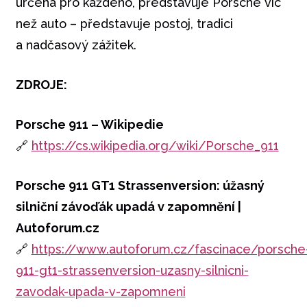
určena pro každého, představuje Porsche víc
než auto – představuje postoj, tradici
a nadčasový zážitek.
ZDROJE:
Porsche 911 – Wikipedie
🔗
https://cs.wikipedia.org/wiki/Porsche_911
Porsche 911 GT1 Strassenversion: úžasný
silniční závoďák upadá v zapomnění |
Autoforum.cz
🔗
https://www.autoforum.cz/fascinace/porsche
911-gt1-strassenversion-uzasny-silnicni-
zavodak-upada-v-zapomneni