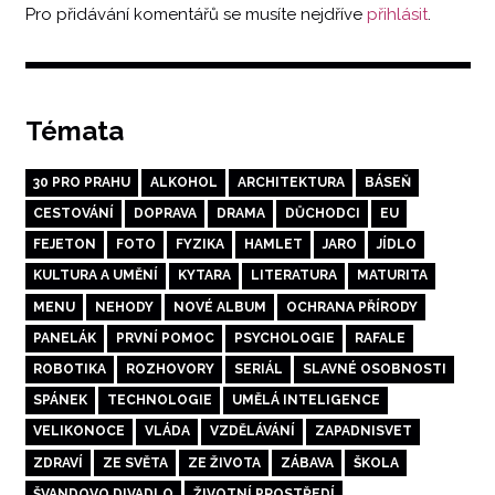
Pro přidávání komentářů se musíte nejdříve
přihlásit
.
Témata
30 PRO PRAHU
ALKOHOL
ARCHITEKTURA
BÁSEŇ
CESTOVÁNÍ
DOPRAVA
DRAMA
DŮCHODCI
EU
FEJETON
FOTO
FYZIKA
HAMLET
JARO
JÍDLO
KULTURA A UMĚNÍ
KYTARA
LITERATURA
MATURITA
MENU
NEHODY
NOVÉ ALBUM
OCHRANA PŘÍRODY
PANELÁK
PRVNÍ POMOC
PSYCHOLOGIE
RAFALE
ROBOTIKA
ROZHOVORY
SERIÁL
SLAVNÉ OSOBNOSTI
SPÁNEK
TECHNOLOGIE
UMĚLÁ INTELIGENCE
VELIKONOCE
VLÁDA
VZDĚLÁVÁNÍ
ZAPADNISVET
ZDRAVÍ
ZE SVĚTA
ZE ŽIVOTA
ZÁBAVA
ŠKOLA
ŠVANDOVO DIVADLO
ŽIVOTNÍ PROSTŘEDÍ