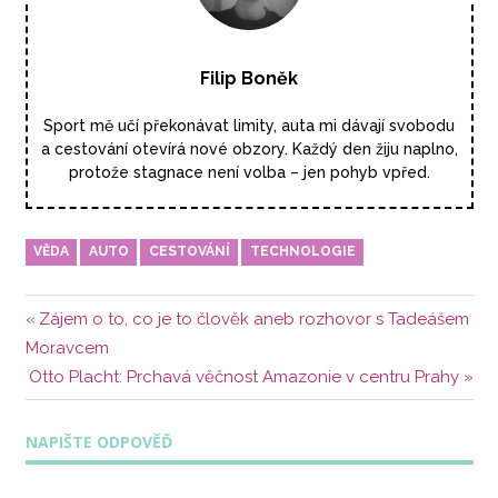
Filip Boněk
Sport mě učí překonávat limity, auta mi dávají svobodu
a cestování otevírá nové obzory. Každý den žiju naplno,
protože stagnace není volba – jen pohyb vpřed.
VĚDA
AUTO
CESTOVÁNÍ
TECHNOLOGIE
Navigace
Předchozí
Zájem o to, co je to člověk aneb rozhovor s Tadeášem
příspěvek:
Moravcem
pro
Další
Otto Placht: Prchavá věčnost Amazonie v centru Prahy
příspěvek
příspěvek:
NAPIŠTE ODPOVĚĎ