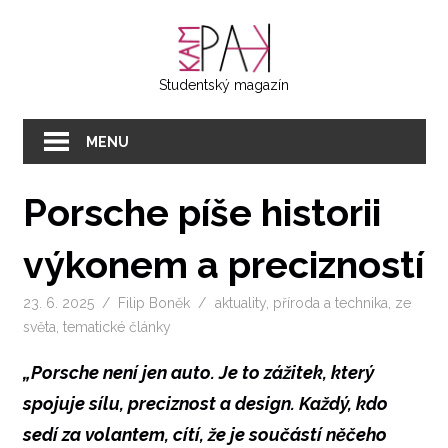
Přeskočit
KAMPAK
na
text
Studentský magazín
MENU
Porsche píše historii
výkonem a precizností
23. 6. 2025
Filip Boněk
aktuality
,
příroda a technika
,
ze
světa
,
tematické články
„Porsche není jen auto. Je to zážitek, který
spojuje sílu, preciznost a design. Každý, kdo
sedí za volantem, cítí, že je součástí něčeho