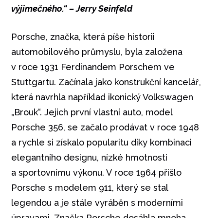
výjimečného.“ –
Jerry Seinfeld
Porsche, značka, která píše historii
automobilového průmyslu, byla založena
v roce 1931 Ferdinandem Porschem ve
Stuttgartu. Začínala jako konstrukční kancelář,
která navrhla například ikonický Volkswagen
„Brouk“. Jejich první vlastní auto, model
Porsche 356, se začalo prodávat v roce 1948
a rychle si získalo popularitu díky kombinaci
elegantního designu, nízké hmotnosti
a sportovnímu výkonu. V roce 1964 přišlo
Porsche s modelem 911, který se stal
legendou a je stále vyráběn s moderními
úpravami. Značka Porsche dosáhla mnoha