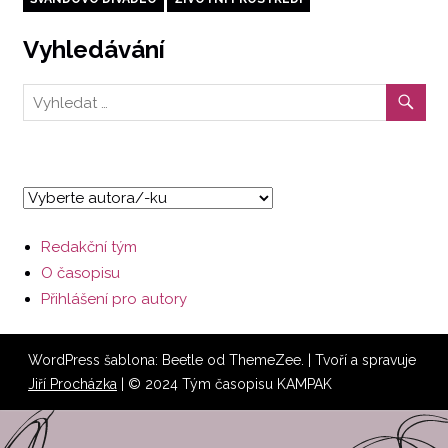
Vyhledávání
Redakční tým
O časopisu
Přihlášení pro autory
WordPress šablona: Beetle od ThemeZee.
| Tvoří a spravuje
Jiří Procházka
| © 2024 Tým časopisu KAMPAK