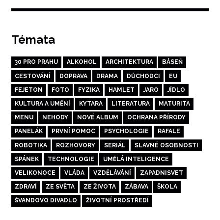
Témata
30 PRO PRAHU
ALKOHOL
ARCHITEKTURA
BÁSEŇ
CESTOVÁNÍ
DOPRAVA
DRAMA
DŮCHODCI
EU
FEJETON
FOTO
FYZIKA
HAMLET
JARO
JÍDLO
KULTURA A UMĚNÍ
KYTARA
LITERATURA
MATURITA
MENU
NEHODY
NOVÉ ALBUM
OCHRANA PŘÍRODY
PANELÁK
PRVNÍ POMOC
PSYCHOLOGIE
RAFALE
ROBOTIKA
ROZHOVORY
SERIÁL
SLAVNÉ OSOBNOSTI
SPÁNEK
TECHNOLOGIE
UMĚLÁ INTELIGENCE
VELIKONOCE
VLÁDA
VZDĚLÁVÁNÍ
ZAPADNISVET
ZDRAVÍ
ZE SVĚTA
ZE ŽIVOTA
ZÁBAVA
ŠKOLA
ŠVANDOVO DIVADLO
ŽIVOTNÍ PROSTŘEDÍ