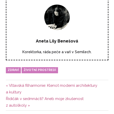
Aneta Lily Benešová
Korektorka, ráda peče a vaří v Semilech.
ZDRAVÍ
ŽIVOTNÍ PROSTŘEDÍ
Navigace
Předchozí
Vltavská filharmonie: Klenot moderní architektury
příspěvek:
a kultury
pro
Další
Řidičák v sedmnácti? Aneb moje zkušenost
příspěvek
příspěvek:
z autoškoly