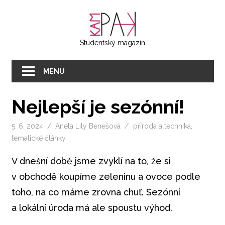
Přeskočit
KAMPAK
na
text
Studentský magazín
MENU
Nejlepší je sezónní!
5. 6. 2024
Aneta Lily Benešová
příroda a technika
,
tematické články
V dnešní době jsme zvyklí na to, že si
v obchodě koupíme zeleninu a ovoce podle
toho, na co máme zrovna chuť. Sezónní
a lokální úroda má ale spoustu výhod.