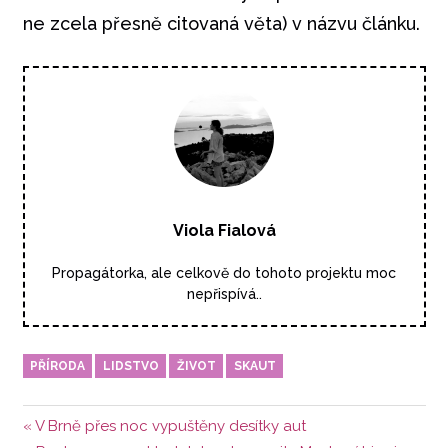
ne zcela přesně citovaná věta) v názvu článku.
Viola Fialová
Propagátorka, ale celkově do tohoto projektu moc
nepřispívá..
PŘÍRODA
LIDSTVO
ŽIVOT
SKAUT
Navigace
Předchozí
V Brně přes noc vypuštěny desítky aut