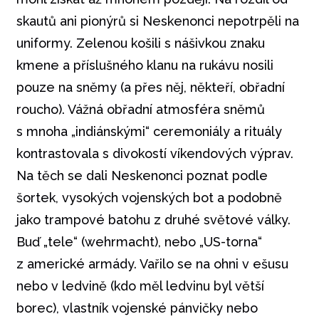
skautů ani pionýrů si Neskenonci nepotrpěli na
uniformy. Zelenou košili s nášivkou znaku
kmene a příslušného klanu na rukávu nosili
pouze na sněmy (a přes něj, někteří, obřadní
roucho). Vážná obřadní atmosféra sněmů
s mnoha „indiánskými“ ceremoniály a rituály
kontrastovala s divokostí víkendových výprav.
Na těch se dali Neskenonci poznat podle
šortek, vysokých vojenských bot a podobně
jako trampové batohu z druhé světové války.
Buď „tele“ (wehrmacht), nebo „US-torna“
z americké armády. Vařilo se na ohni v ešusu
nebo v ledvině (kdo měl ledvinu byl větší
borec), vlastník vojenské pánvičky nebo