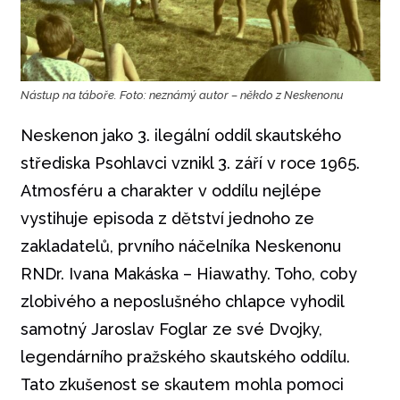
Nástup na táboře. Foto: neznámý autor – někdo z Neskenonu
Neskenon jako 3. ilegální oddíl skautského
střediska Psohlavci vznikl 3. září v roce 1965.
Atmosféru a charakter v oddílu nejlépe
vystihuje episoda z dětství jednoho ze
zakladatelů, prvního náčelníka Neskenonu
RNDr. Ivana Makáska – Hiawathy. Toho, coby
zlobivého a neposlušného chlapce vyhodil
samotný Jaroslav Foglar ze své Dvojky,
legendárního pražského skautského oddílu.
Tato zkušenost se skautem mohla pomoci