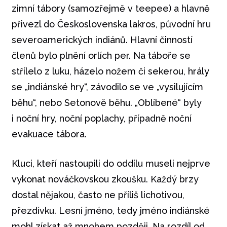
zimní tábory (samozřejmě v teepee) a hlavně
přivezl do Československa lakros, původní hru
severoamerických indiánů. Hlavní činností
členů bylo plnění orlích per. Na táboře se
střílelo z luku, házelo nožem či sekerou, hrály
se „indiánské hry“, závodilo se ve „vysilujícím
běhu“, nebo Setonově běhu. „Oblíbené“ byly
i noční hry, noční poplachy, případně noční
evakuace tábora.
Kluci, kteří nastoupili do oddílu museli nejprve
vykonat nováčkovskou zkoušku. Každý brzy
dostal nějakou, často ne příliš lichotivou,
přezdívku. Lesní jméno, tedy jméno indiánské
mohl získat až mnohem později. Na rozdíl od