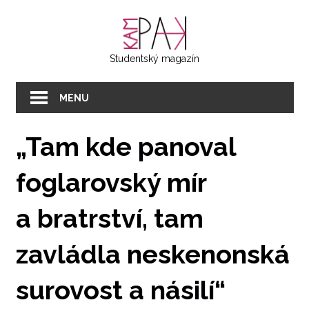
Přeskočit
KAMPAK
na
text
Studentský magazín
MENU
„Tam kde panoval
foglarovský mír
a bratrství, tam
zavládla neskenonská
surovost a násilí“