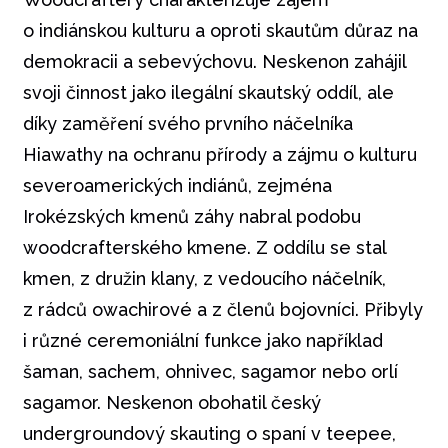
o indiánskou kulturu a oproti skautům důraz na
demokracii a sebevýchovu. Neskenon zahájil
svoji činnost jako ilegální skautský oddíl, ale
díky zaměření svého prvního náčelníka
Hiawathy na ochranu přírody a zájmu o kulturu
severoamerických indiánů, zejména
Irokézských kmenů záhy nabral podobu
woodcrafterského kmene. Z oddílu se stal
kmen, z družin klany, z vedoucího náčelník,
z rádců owachirové a z členů bojovníci. Přibyly
i různé ceremoniální funkce jako například
šaman, sachem, ohnivec, sagamor nebo orlí
sagamor. Neskenon obohatil český
undergroundový skauting o spaní v teepee,