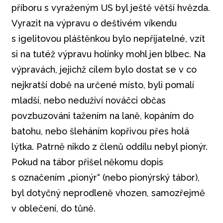
příboru s vyraženým US byl ještě větší hvězda.
Vyrazit na výpravu o deštivém víkendu
s igelitovou pláštěnkou bylo nepřijatelné, vzít
si na tutéž výpravu holínky mohl jen blbec. Na
výpravách, jejichž cílem bylo dostat se v co
nejkratší době na určené místo, byli pomalí
mladší, nebo neduživí nováčci občas
povzbuzováni tažením na laně, kopáním do
batohu, nebo šleháním kopřivou přes holá
lýtka. Patrně nikdo z členů oddílu nebyl pionýr.
Pokud na tábor přišel někomu dopis
s označením „pionýr“ (nebo pionýrský tábor),
byl dotyčný neprodleně vhozen, samozřejmě
v oblečení, do tůně.