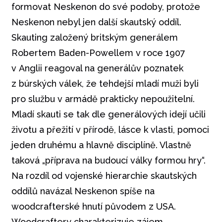
formovat Neskenon do své podoby, protože
Neskenon nebyl jen další skautský oddíl.
Skauting založený britským generálem
Robertem Baden-Powellem v roce 1907
v Anglii reagoval na generálův poznatek
z búrských válek, že tehdejší mladí muži byli
pro službu v armádě prakticky nepoužitelní.
Mladí skauti se tak dle generálových idejí učili
životu a přežití v přírodě, lásce k vlasti, pomoci
jeden druhému a hlavně disciplíně. Vlastně
taková „příprava na budoucí války formou hry“.
Na rozdíl od vojenské hierarchie skautských
oddílů navázal Neskenon spíše na
woodcrafterské hnutí původem z USA.
Woodcraftery charakterizuje zájem