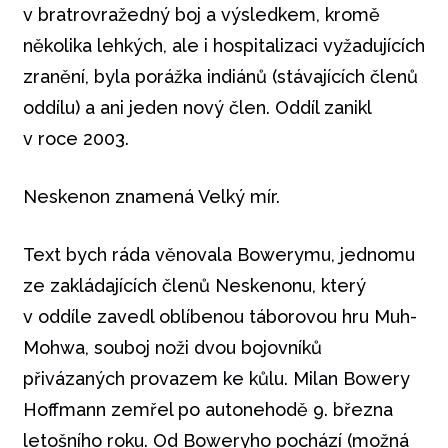
v bratrovražedný boj a výsledkem, kromě
několika lehkých, ale i hospitalizaci vyžadujících
zranění, byla porážka indiánů (stávajících členů
oddílu) a ani jeden nový člen. Oddíl zanikl
v roce 2003.
Neskenon znamená Velký mír.
Text bych ráda věnovala Bowerymu, jednomu
ze zakládajících členů Neskenonu, který
v oddíle zavedl oblíbenou táborovou hru Muh-
Mohwa, souboj noži dvou bojovníků
přivázaných provazem ke kůlu. Milan Bowery
Hoffmann zemřel po autonehodě 9. března
letošního roku. Od Boweryho pochází (možná