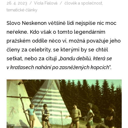
26. 4. 2023
Viola Fialová
člověk a společnost
,
tematické články
Slovo Neskenon většině lidí nejspíše nic moc
neřekne. Kdo však o tomto legendárním
pražském oddíle něco ví, možná považuje jeho
členy za celebrity, se kterými by se chtěl
setkat, nebo za cituji „
bandu debilů, která se
v kraťasech nahání po zasněžených kopcích
“.