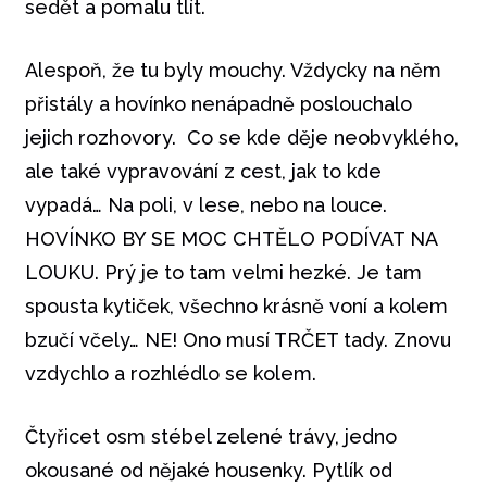
sedět a pomalu tlít.
Alespoň, že tu byly mouchy. Vždycky na něm
přistály a hovínko nenápadně poslouchalo
jejich rozhovory. Co se kde děje neobvyklého,
ale také vypravování z cest, jak to kde
vypadá… Na poli, v lese, nebo na louce.
HOVÍNKO BY SE MOC CHTĚLO PODÍVAT NA
LOUKU. Prý je to tam velmi hezké. Je tam
spousta kytiček, všechno krásně voní a kolem
bzučí včely… NE! Ono musí TRČET tady. Znovu
vzdychlo a rozhlédlo se kolem.
Čtyřicet osm stébel zelené trávy, jedno
okousané od nějaké housenky. Pytlík od