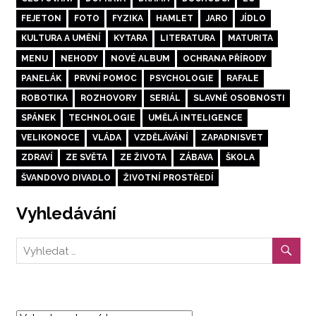
FEJETON
FOTO
FYZIKA
HAMLET
JARO
JÍDLO
KULTURA A UMĚNÍ
KYTARA
LITERATURA
MATURITA
MENU
NEHODY
NOVÉ ALBUM
OCHRANA PŘÍRODY
PANELÁK
PRVNÍ POMOC
PSYCHOLOGIE
RAFALE
ROBOTIKA
ROZHOVORY
SERIÁL
SLAVNÉ OSOBNOSTI
SPÁNEK
TECHNOLOGIE
UMĚLÁ INTELIGENCE
VELIKONOCE
VLÁDA
VZDĚLÁVÁNÍ
ZAPADNISVET
ZDRAVÍ
ZE SVĚTA
ZE ŽIVOTA
ZÁBAVA
ŠKOLA
ŠVANDOVO DIVADLO
ŽIVOTNÍ PROSTŘEDÍ
Vyhledávání