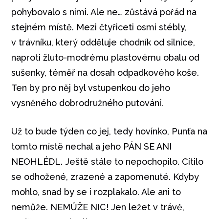
pohybovalo s nimi. Ale ne… zůstává pořád na
stejném místě. Mezi čtyřiceti osmi stébly,
v trávníku, který odděluje chodník od silnice,
naproti žluto-modrému plastovému obalu od
sušenky, téměř na dosah odpadkového koše.
Ten by pro něj byl vstupenkou do jeho
vysněného dobrodružného putování.
Už to bude týden co jej, tedy hovínko, Punťa na
tomto místě nechal a jeho PÁN SE ANI
NEOHLÉDL. Ještě stále to nepochopilo. Cítilo
se odhožené, zrazené a zapomenuté. Kdyby
mohlo, snad by se i rozplakalo. Ale ani to
nemůže. NEMŮŽE NIC! Jen ležet v trávě,