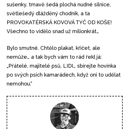
sušenky, tmavě šedá plochá nudné silnice,
světlešedý dlážděný chodník, a ta
PROVOKATÉRSKÁ KOVOVÁ TYČ OD KOŠE!
Všechno to vidělo snad už milionkrát…
Bylo smutné. Chtělo plakat, křičet, ale
nemůže… a tak bych vám to rád řekl já:
„Přátelé, majitelé psů, LIDI… sbírejte hovínka
po svých psích kamarádech, když oni to udělat
nemohou.“