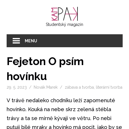
Přeskočit
KAMPAK
na
text
Studentský magazín
MENU
Fejeton O psím
hovínku
29. 5. 2023
Novák Marek
zábava a tvorba
,
literární tvorba
V trávě nedaleko chodníku leží zapomenuté
hovínko. Kouká na nebe skrz zelená stébla
trávy a ta se mírně kývají ve větru. Po nebi
putují bílé mraky a hovínko má pocit, jako by se