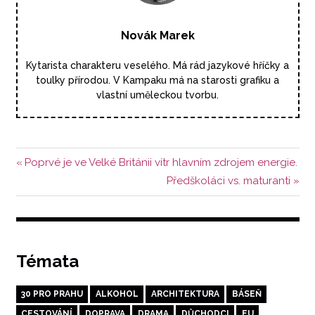
Novák Marek
Kytarista charakteru veselého. Má rád jazykové hříčky a
toulky přírodou. V Kampaku má na starosti grafiku a
vlastní uměleckou tvorbu.
Navigace
Předchozí
Poprvé je ve Velké Británii vítr hlavním zdrojem energie.
příspěvek:
Další
Předškoláci vs. maturanti
pro
příspěvek:
příspěvek
Témata
30 PRO PRAHU
ALKOHOL
ARCHITEKTURA
BÁSEŇ
CESTOVÁNÍ
DOPRAVA
DRAMA
DŮCHODCI
EU